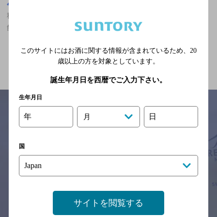
秋田県
秋田県,バー,カールスバーグが飲める,深夜まで食事のできるお店,
飲み放題ありのお店
このサイトにはお酒に関する情報が含まれているため、
20
関連ページ
歳以上の方を対象としています。
誕生年月日を西暦でご入力下さい。
生年月日
年
日
月
サイトマップ
ご意見・ご感想
利用規約
※それぞれのお店のメニューや営業時間などの掲載情報については、
国
予告なしに変更されることがありますので、
念のためお店にご確認の上ご来店くださいますようお願い申し上げま
す。
情報提供：ぐるなび
サイトを閲覧する