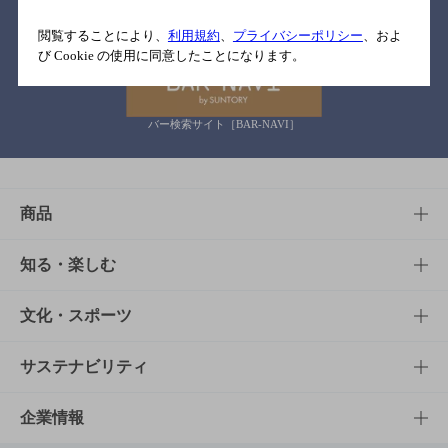
関連リンク
閲覧することにより、
利用規約
、
プライバシーポリシー
、およ
び Cookie の使用に同意したことになります。
バー検索サイト［BAR-NAVI］
商品
商品TOP
知る・楽しむ
商品一覧
知る・楽しむTOP
文化・スポーツ
商品発売情報
キャンペーン
文化・スポーツTOP
サステナビリティ
栄養成分一覧
工場見学
サントリーホール
サステナビリティTOP
企業情報