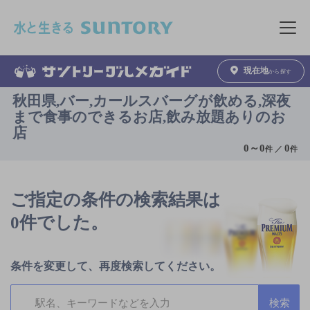
このページの本文へ移動
メニュ
現在地
から探す
秋田県,バー,カールスバーグが飲める,深夜
まで食事のできるお店,飲み放題ありのお
店
0
～
0
0
件 ／
件
ご指定の条件の検索結果は
0件でした。
条件を変更して、再度検索してください。