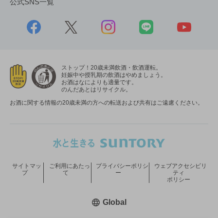
公式SNS一覧
ストップ！20歳未満飲酒・飲酒運転。
妊娠中や授乳期の飲酒はやめましょう。
お酒はなによりも適量です。
のんだあとはリサイクル。
お酒に関する情報の20歳未満の方への転送および共有はご遠慮ください。
サイトマッ
ご利用にあたっ
プライバシーポリシ
ウェブアクセシビリ
プ
て
ー
ティ
ポリシー
新しいウィンドウで開く
Global