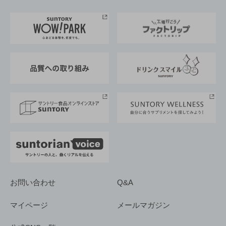
お料理・お酒レシピ
サントリー美術館
トップメッセージ
企業情報TOP
地域情報
サントリーサンバーズ大阪
サントリーが考えるサステナビリティ経営
企業概要
東京サントリーサンゴリアス
ESG情報ポータル
グループ企業一覧
サントリースポーツ
サステナビリティストーリーズ
事業所一覧
採用情報
お問い合わせ
Q&A
マイページ
メールマガジン