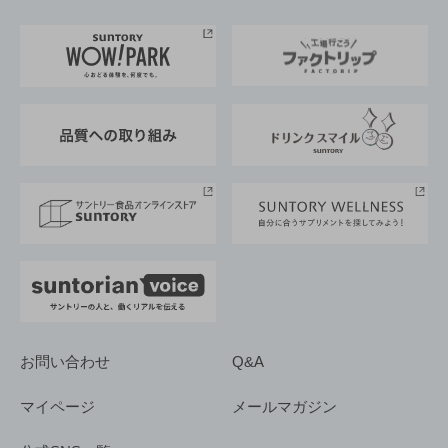
お料理・お酒レシピ
サントリー美術館
トップメッセージ
企業情報TOP
地域情報
サントリーサンバーズ大阪
サントリーが考えるサステナビリティ経営
企業概要
東京サントリーサンゴリアス
ESG情報ポータル
グループ企業一覧
サントリースポーツ
サステナビリティストーリーズ
事業所一覧
採用情報
お問い合わせ
Q&A
マイページ
メールマガジン