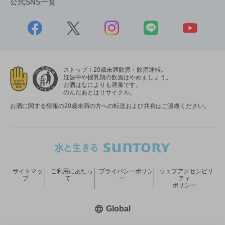
公式SNS一覧
ストップ！20歳未満飲酒・飲酒運転。
妊娠中や授乳期の飲酒はやめましょう。
お酒はなによりも適量です。
のんだあとはリサイクル。
お酒に関する情報の20歳未満の方への転送および共有はご遠慮ください。
サイトマッ
ご利用にあたっ
プライバシーポリシ
ウェブアクセシビリ
プ
て
ー
ティ
ポリシー
新しいウィンドウで開く
Global