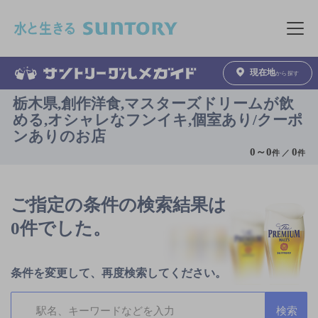
このページの本文へ移動
メニュ
現在地
から探す
栃木県,創作洋食,マスターズドリームが飲
める,オシャレなフンイキ,個室あり/クーポ
ンありのお店
0
～
0
0
件 ／
件
ご指定の条件の検索結果は
0件でした。
条件を変更して、再度検索してください。