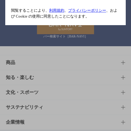
関連リンク
閲覧することにより、
利用規約
、
プライバシーポリシー
、およ
び Cookie の使用に同意したことになります。
バー検索サイト［BAR-NAVI］
商品
商品TOP
知る・楽しむ
商品一覧
知る・楽しむTOP
文化・スポーツ
商品発売情報
キャンペーン
文化・スポーツTOP
サステナビリティ
栄養成分一覧
工場見学
サントリーホール
サステナビリティTOP
企業情報