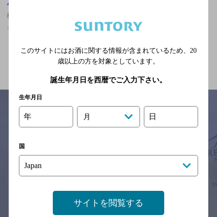
栃木県
栃木県,創作洋食,マスターズドリームが飲める,オシャレなフンイ
キ,個室あり/クーポンありのお店
このサイトにはお酒に関する情報が含まれているため、
20
関連ページ
歳以上の方を対象としています。
誕生年月日を西暦でご入力下さい。
生年月日
年
日
月
サイトマップ
ご意見・ご感想
利用規約
※それぞれのお店のメニューや営業時間などの掲載情報については、
国
予告なしに変更されることがありますので、
念のためお店にご確認の上ご来店くださいますようお願い申し上げま
す。
情報提供：ぐるなび
サイトを閲覧する