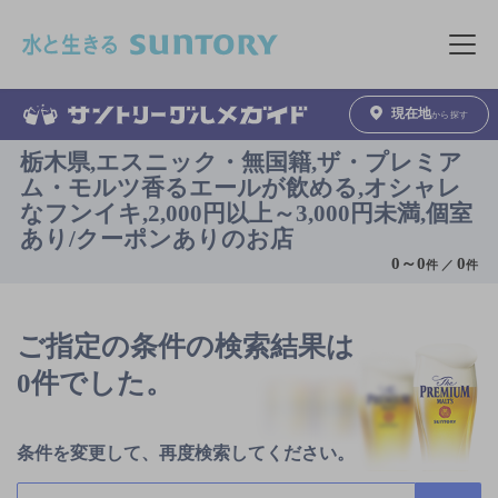
このページの本文へ移動
メニュ
現在地
から探す
栃木県,エスニック・無国籍,ザ・プレミア
ム・モルツ香るエールが飲める,オシャレ
なフンイキ,2,000円以上～3,000円未満,個室
あり/クーポンありのお店
0
～
0
0
件 ／
件
ご指定の条件の検索結果は
0件でした。
条件を変更して、再度検索してください。