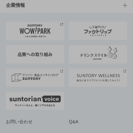
栄養成分一覧
工場見学
サントリーホール
サステナビリティTOP
企業情報
お料理・お酒レシピ
サントリー美術館
トップメッセージ
企業情報TOP
地域情報
サントリーサンバーズ大阪
サントリーが考えるサステナビリティ経営
企業概要
東京サントリーサンゴリアス
ESG情報ポータル
グループ企業一覧
サントリースポーツ
サステナビリティストーリーズ
事業所一覧
採用情報
お問い合わせ
Q&A