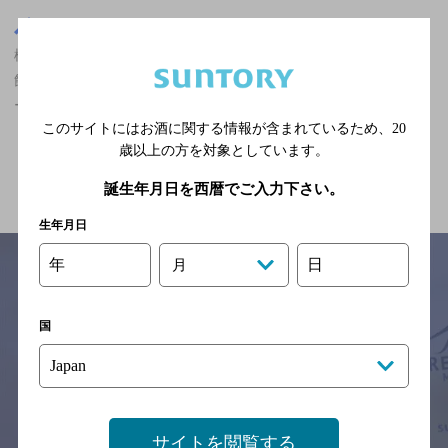
栃木県
栃木県,エスニック・無国籍,ザ・プレミアム・モルツ香るエールが
飲める,オシャレなフンイキ,2,000円以上～3,000円未満,個室あり/ク
ーポンありのお店
このサイトにはお酒に関する情報が含まれているため、
20
歳以上の方を対象としています。
関連ページ
誕生年月日を西暦でご入力下さい。
生年月日
年
日
月
サイトマップ
ご意見・ご感想
利用規約
国
※それぞれのお店のメニューや営業時間などの掲載情報については、
予告なしに変更されることがありますので、
念のためお店にご確認の上ご来店くださいますようお願い申し上げま
す。
サイトを閲覧する
情報提供：ぐるなび