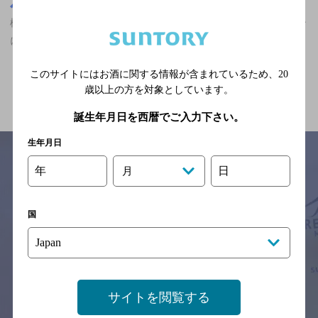
栃木県
栃木県,カフェ,ザ・プレミアム・モルツ香るエールが飲める,合コン
におすすめ,7,000円以上～10,000円未満,個室ありのお店
このサイトにはお酒に関する情報が含まれているため、
20
関連ページ
歳以上の方を対象としています。
誕生年月日を西暦でご入力下さい。
生年月日
年
日
月
サイトマップ
ご意見・ご感想
利用規約
※それぞれのお店のメニューや営業時間などの掲載情報については、
国
予告なしに変更されることがありますので、
念のためお店にご確認の上ご来店くださいますようお願い申し上げま
す。
情報提供：ぐるなび
サイトを閲覧する