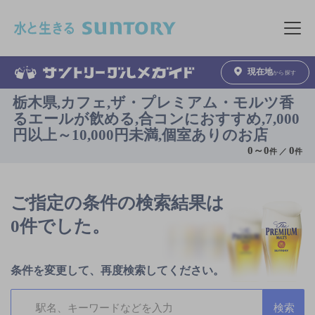
このページの本文へ移動
メニュ
現在地
から探す
栃木県,カフェ,ザ・プレミアム・モルツ香
るエールが飲める,合コンにおすすめ,7,000
円以上～10,000円未満,個室ありのお店
0
～
0
0
件 ／
件
ご指定の条件の検索結果は
0件でした。
条件を変更して、再度検索してください。