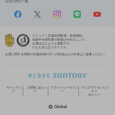
公式SNS一覧
ストップ！20歳未満飲酒・飲酒運転。
妊娠中や授乳期の飲酒はやめましょう。
お酒はなによりも適量です。
のんだあとはリサイクル。
お酒に関する情報の20歳未満の方への転送および共有はご遠慮ください。
サイトマッ
ご利用にあたっ
プライバシーポリシ
ウェブアクセシビリ
プ
て
ー
ティ
ポリシー
新しいウィンドウで開く
Global