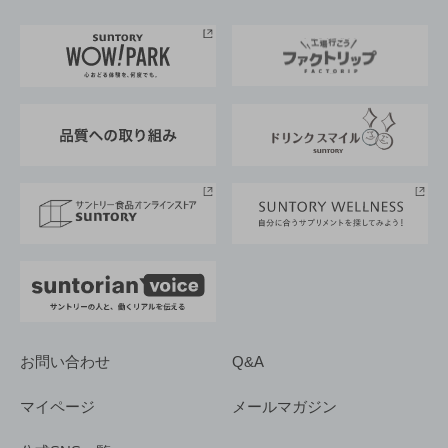
お料理・お酒レシピ
サントリー美術館
トップメッセージ
企業情報TOP
地域情報
サントリーサンバーズ大阪
サントリーが考えるサステナビリティ経営
企業概要
東京サントリーサンゴリアス
ESG情報ポータル
グループ企業一覧
サントリースポーツ
サステナビリティストーリーズ
事業所一覧
採用情報
お問い合わせ
Q&A
マイページ
メールマガジン