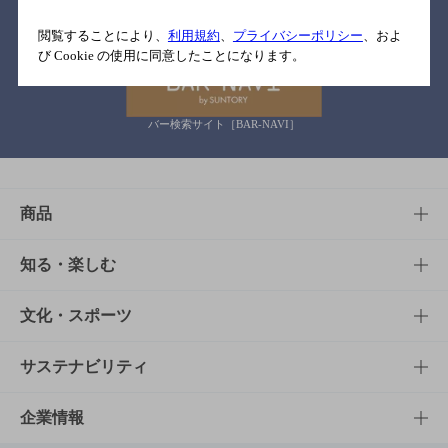
関連リンク
閲覧することにより、
利用規約
、
プライバシーポリシー
、およ
び Cookie の使用に同意したことになります。
バー検索サイト［BAR-NAVI］
商品
商品TOP
知る・楽しむ
商品一覧
知る・楽しむTOP
文化・スポーツ
商品発売情報
キャンペーン
文化・スポーツTOP
サステナビリティ
栄養成分一覧
工場見学
サントリーホール
サステナビリティTOP
企業情報