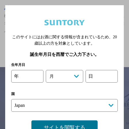
栃木県
栃木県,メキシコ料理,ザ・プレミアム・モルツ香るエールが飲める,
オシャレなフンイキ,個室あり/飲み放題あり/クーポンありの神泡達
人店
このサイトにはお酒に関する情報が含まれているため、
20
歳以上の方を対象としています。
関連ページ
誕生年月日を西暦でご入力下さい。
生年月日
年
日
月
サイトマップ
ご意見・ご感想
利用規約
国
※それぞれのお店のメニューや営業時間などの掲載情報については、
予告なしに変更されることがありますので、
念のためお店にご確認の上ご来店くださいますようお願い申し上げま
す。
サイトを閲覧する
情報提供：ぐるなび