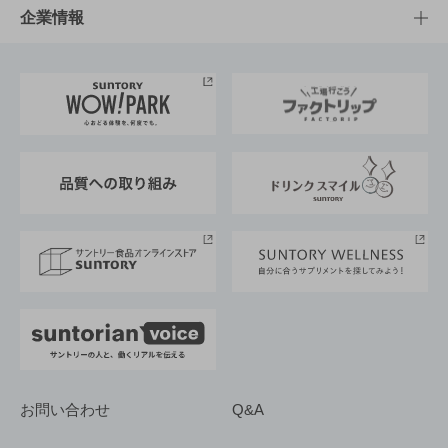
栄養成分一覧
工場見学
サントリーホール
サステナビリティTOP
企業情報
お料理・お酒レシピ
サントリー美術館
トップメッセージ
企業情報TOP
地域情報
サントリーサンバーズ大阪
サントリーが考えるサステナビリティ経営
企業概要
東京サントリーサンゴリアス
ESG情報ポータル
グループ企業一覧
サントリースポーツ
サステナビリティストーリーズ
事業所一覧
採用情報
お問い合わせ
Q&A