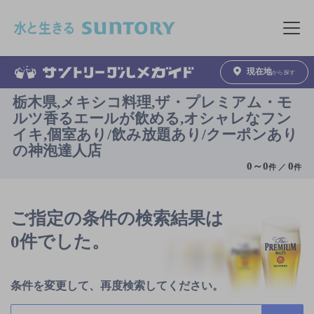
このページの本文へ移動
メニュ
現在地
から探す
栃木県,メキシコ料理,ザ・プレミアム・モ
ルツ香るエールが飲める,オシャレなフン
イキ,個室あり/飲み放題あり/クーポンあり
の神泡達人店
0
～
0
0
件 ／
件
ご指定の条件の検索結果は
0件でした。
条件を変更して、再度検索してください。