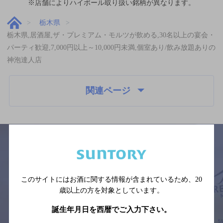
※店舗によりハイボール取り扱い銘柄が異なります。
栃木県
栃木県,居酒屋,ザ・プレミアム・モルツが飲める,30名以上の宴会・
パーティ歓迎,7,000円以上～10,000円未満,個室あり/飲み放題ありの
神泡達人店
関連ページ
サイトマップ
ご意見・ご感想
利用規約
このサイトにはお酒に関する情報が含まれているため、
20
※それぞれのお店のメニューや営業時間などの掲載情報については、
予告なしに変更されることがありますので、
歳以上の方を対象としています。
念のためお店にご確認の上ご来店くださいますようお願い申し上げま
す。
誕生年月日を西暦でご入力下さい。