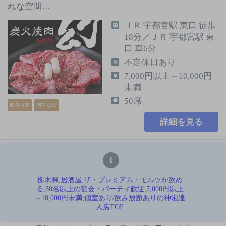
れな空間…
ＪＲ 宇都宮駅 東口 徒歩
18分／ＪＲ 宇都宮駅 東
口 車6分
不定休日あり
7,000円以上～10,000円
未満
50席
飲み放題
個室あり
詳細を見る
1
栃木県,居酒屋,ザ・プレミアム・モルツが飲め
る,30名以上の宴会・パーティ歓迎,7,000円以上
～10,000円未満,個室あり/飲み放題ありの神泡達
人店TOP