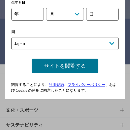
生年月日
情報提供：ぐるなび
年
日
月
関連リンク
国
バー検索サイト［BAR-NAVI］
サイトを閲覧する
商品
閲覧することにより、
利用規約
、
プライバシーポリシー
、およ
び Cookie の使用に同意したことになります。
商品TOP
知る・楽しむ
商品一覧
知る・楽しむTOP
文化・スポーツ
商品発売情報
キャンペーン
文化・スポーツTOP
サステナビリティ