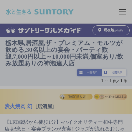
このページの本文へ移動
メニュ
現在地
から探す
栃木県,居酒屋,ザ・プレミアム・モルツが
飲める,30名以上の宴会・パーティ歓
迎,7,000円以上～10,000円未満,個室あり/飲
み放題ありの神泡達人店
一覧表示
地図表示
1
～
1
1
件／
件
炭火焼肉 幻
[居酒屋]
【LRT峰駅から徒歩1分】-ハイクオリティー和牛専門
店-記念日・宴会プランが充実!!ジャズが流れるおしゃ