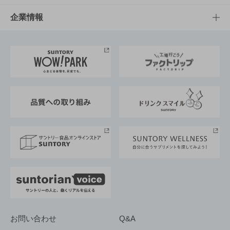
栄養成分一覧
工場見学
サントリーホール
サステナビリティTOP
企業情報
お料理・お酒レシピ
サントリー美術館
トップメッセージ
企業情報TOP
地域情報
サントリーサンバーズ大阪
サントリーが考えるサステナビリティ経営
企業概要
東京サントリーサンゴリアス
ESG情報ポータル
グループ企業一覧
サントリースポーツ
サステナビリティストーリーズ
事業所一覧
採用情報
お問い合わせ
Q&A