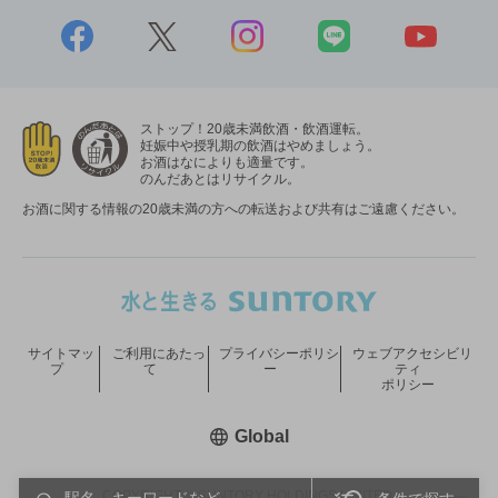
ストップ！20歳未満飲酒・飲酒運転。
妊娠中や授乳期の飲酒はやめましょう。
お酒はなによりも適量です。
のんだあとはリサイクル。
お酒に関する情報の20歳未満の方への転送および共有はご遠慮ください。
サイトマッ
ご利用にあたっ
プライバシーポリシ
ウェブアクセシビリ
プ
て
ー
ティ
ポリシー
新しいウィンドウで開く
Global
COPYRIGHT © SUNTORY HOLDINGS LIMITED.