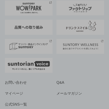
地域情報
サントリーサンバーズ大阪
サントリーが考えるサステナビリティ経営
企業概要
東京サントリーサンゴリアス
ESG情報ポータル
グループ企業一覧
サントリースポーツ
サステナビリティストーリーズ
事業所一覧
採用情報
お問い合わせ
Q&A
マイページ
メールマガジン
公式SNS一覧