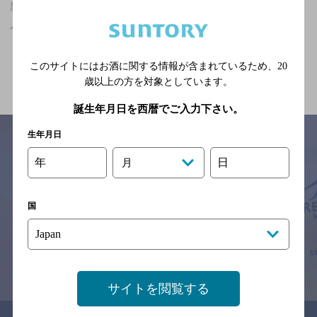
新千歳空港駅(北海道)周辺500m,食べ放題あり,個室ありの神泡超達
人店
関連ページ
このサイトにはお酒に関する情報が含まれているため、
20
歳以上の方を対象としています。
誕生年月日を西暦でご入力下さい。
生年月日
年
日
月
サイトマップ
ご意見・ご感想
利用規約
※それぞれのお店のメニューや営業時間などの掲載情報については、
国
予告なしに変更されることがありますので、
念のためお店にご確認の上ご来店くださいますようお願い申し上げま
す。
情報提供：ぐるなび
サイトを閲覧する