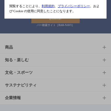
関連リンク
閲覧することにより、
利用規約
、
プライバシーポリシー
、およ
び Cookie の使用に同意したことになります。
バー検索サイト［BAR-NAVI］
商品
商品TOP
知る・楽しむ
商品一覧
知る・楽しむTOP
文化・スポーツ
商品発売情報
キャンペーン
文化・スポーツTOP
サステナビリティ
栄養成分一覧
工場見学
サントリーホール
サステナビリティTOP
企業情報
お料理・お酒レシピ
サントリー美術館
トップメッセージ
企業情報TOP