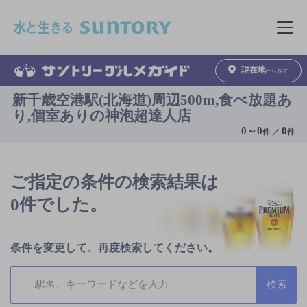
このページの本文へ移動
メニュ
現在地
から探す
新千歳空港駅(北海道)周辺500m,食べ放題あ
り,個室ありの神泡超達人店
0
～
0
0
件 ／
件
ご指定の条件の検索結果は
0件でした。
条件を変更して、再度検索してください。