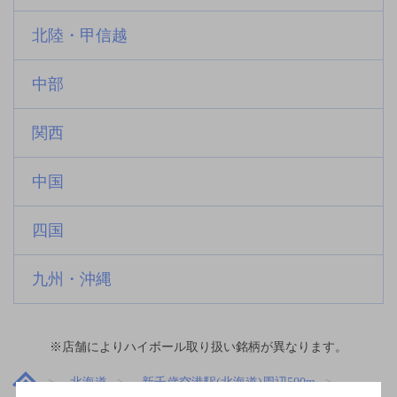
北陸・甲信越
中部
関西
中国
四国
九州・沖縄
※店舗によりハイボール取り扱い銘柄が異なります。
北海道
新千歳空港駅(北海道)周辺500m