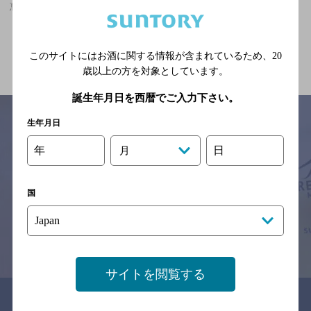
恵み野駅(北海道)周辺500m,10,000円以上,個室ありの神泡達人店
関連ページ
このサイトにはお酒に関する情報が含まれているため、
20
歳以上の方を対象としています。
誕生年月日を西暦でご入力下さい。
生年月日
年
日
月
サイトマップ
ご意見・ご感想
利用規約
※それぞれのお店のメニューや営業時間などの掲載情報については、
予告なしに変更されることがありますので、
国
念のためお店にご確認の上ご来店くださいますようお願い申し上げま
す。
情報提供：ぐるなび
サイトを閲覧する
関連リンク