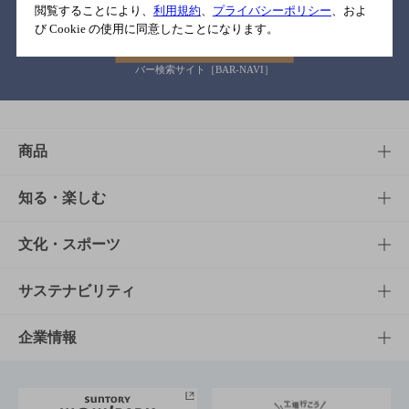
閲覧することにより、
利用規約
、
プライバシーポリシー
、およ
び Cookie の使用に同意したことになります。
バー検索サイト［BAR-NAVI］
商品
商品TOP
知る・楽しむ
商品一覧
知る・楽しむTOP
文化・スポーツ
商品発売情報
キャンペーン
文化・スポーツTOP
サステナビリティ
栄養成分一覧
工場見学
サントリーホール
サステナビリティTOP
企業情報
お料理・お酒レシピ
サントリー美術館
トップメッセージ
企業情報TOP