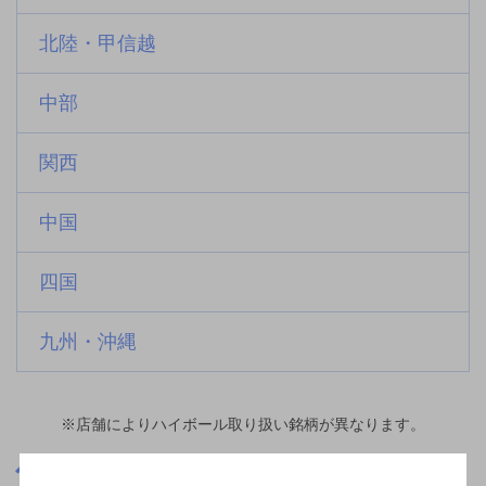
北陸・甲信越
中部
関西
中国
四国
九州・沖縄
※店舗によりハイボール取り扱い銘柄が異なります。
北海道
恵み野駅(北海道)周辺500m