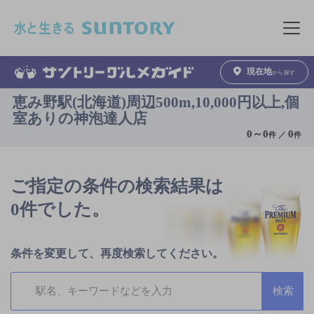
このページの本文へ移動
メニュ
現在地
から探す
恵み野駅(北海道)周辺500m,10,000円以上,個
室ありの神泡達人店
0
～
0
0
件 ／
件
ご指定の条件の検索結果は
0件でした。
条件を変更して、再度検索してください。