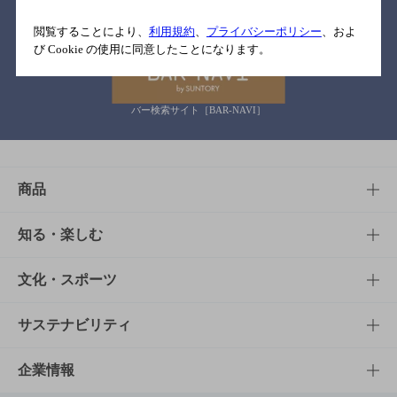
関連リンク
閲覧することにより、
利用規約
、
プライバシーポリシー
、およ
び Cookie の使用に同意したことになります。
バー検索サイト［BAR-NAVI］
商品
商品TOP
知る・楽しむ
商品一覧
知る・楽しむTOP
文化・スポーツ
商品発売情報
キャンペーン
文化・スポーツTOP
サステナビリティ
栄養成分一覧
工場見学
サントリーホール
サステナビリティTOP
企業情報