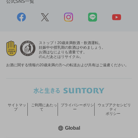
公式SNS一覧
ストップ！20歳未満飲酒・飲酒運転。
妊娠中や授乳期の飲酒はやめましょう。
お酒はなによりも適量です。
のんだあとはリサイクル。
お酒に関する情報の20歳未満の方への転送および共有はご遠慮ください。
サイトマッ
ご利用にあたっ
プライバシーポリシ
ウェブアクセシビリ
プ
て
ー
ティ
ポリシー
新しいウィンドウで開く
Global