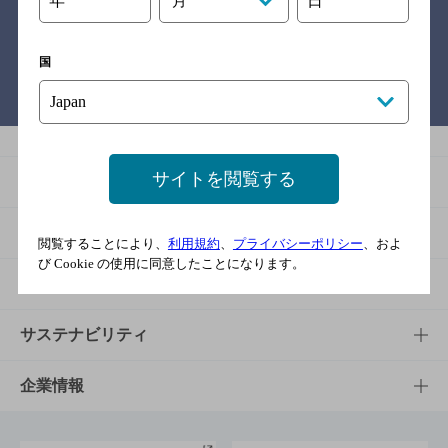
年
日
月
国
バー検索サイト［BAR-NAVI］
サイトを閲覧する
商品
商品TOP
知る・楽しむ
閲覧することにより、
利用規約
、
プライバシーポリシー
、およ
び Cookie の使用に同意したことになります。
商品一覧
知る・楽しむTOP
文化・スポーツ
商品発売情報
キャンペーン
文化・スポーツTOP
サステナビリティ
栄養成分一覧
工場見学
サントリーホール
サステナビリティTOP
企業情報
お料理・お酒レシピ
サントリー美術館
トップメッセージ
企業情報TOP