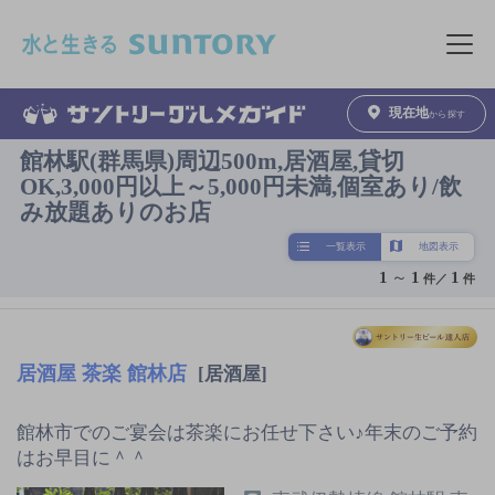
このページの本文へ移動
メニュ
現在地
から探す
館林駅(群馬県)周辺500m,居酒屋,貸切
OK,3,000円以上～5,000円未満,個室あり/飲
み放題ありのお店
一覧表示
地図表示
1
～
1
1
件／
件
居酒屋 茶楽 館林店
[居酒屋]
館林市でのご宴会は茶楽にお任せ下さい♪年末のご予約
はお早目に＾＾