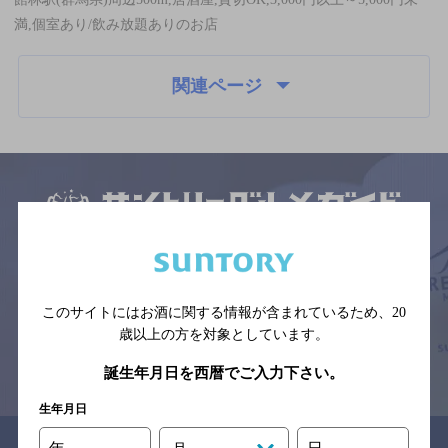
満,個室あり/飲み放題ありのお店
関連ページ
サイトマップ
ご意見・ご感想
利用規約
※それぞれのお店のメニューや営業時間などの掲載情報については、
予告なしに変更されることがありますので、
念のためお店にご確認の上ご来店くださいますようお願い申し上げま
このサイトにはお酒に関する情報が含まれているため、
20
す。
歳以上の方を対象としています。
情報提供：ぐるなび
誕生年月日を西暦でご入力下さい。
生年月日
関連リンク