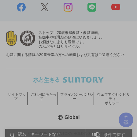
ストップ！20歳未満飲酒・飲酒運転。
妊娠中や授乳期の飲酒はやめましょう。
お酒はなによりも適量です。
のんだあとはリサイクル。
お酒に関する情報の20歳未満の方への転送および共有はご遠慮ください。
サイトマッ
ご利用にあたっ
プライバシーポリシ
ウェブアクセシビリ
プ
て
ー
ティ
ポリシー
新しいウィンドウで開く
Global
COPYRIGHT © SUNTORY HOLDINGS LIMITED.
条件で探す