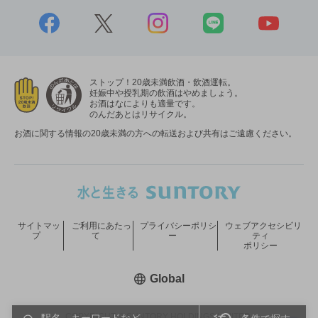
ストップ！20歳未満飲酒・飲酒運転。
妊娠中や授乳期の飲酒はやめましょう。
お酒はなによりも適量です。
のんだあとはリサイクル。
お酒に関する情報の20歳未満の方への転送および共有はご遠慮ください。
サイトマッ
ご利用にあたっ
プライバシーポリシ
ウェブアクセシビリ
プ
て
ー
ティ
ポリシー
新しいウィンドウで開く
Global
COPYRIGHT © SUNTORY HOLDINGS LIMITED.