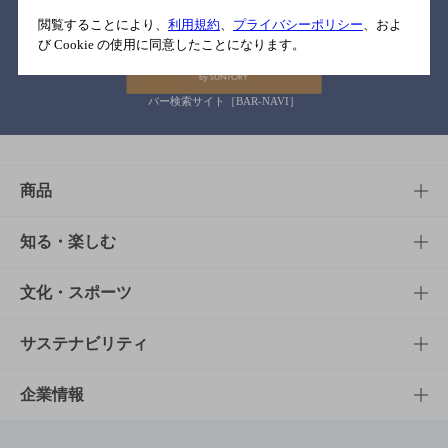
関連リンク
閲覧することにより、
利用規約
、
プライバシーポリシー
、およ
び Cookie の使用に同意したことになります。
バー検索サイト［BAR-NAVI］
商品
商品TOP
知る・楽しむ
商品一覧
知る・楽しむTOP
文化・スポーツ
商品発売情報
キャンペーン
文化・スポーツTOP
サステナビリティ
栄養成分一覧
工場見学
サントリーホール
サステナビリティTOP
企業情報
お料理・お酒レシピ
サントリー美術館
トップメッセージ
企業情報TOP