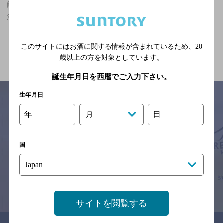
館林駅(群馬県)周辺500m,エスニック・無国籍,座敷あり,2,000円未
満の神泡達人店
関連ページ
このサイトにはお酒に関する情報が含まれているため、
20
歳以上の方を対象としています。
誕生年月日を西暦でご入力下さい。
生年月日
年
日
月
サイトマップ
ご意見・ご感想
利用規約
※それぞれのお店のメニューや営業時間などの掲載情報については、
国
予告なしに変更されることがありますので、
念のためお店にご確認の上ご来店くださいますようお願い申し上げま
す。
情報提供：ぐるなび
サイトを閲覧する