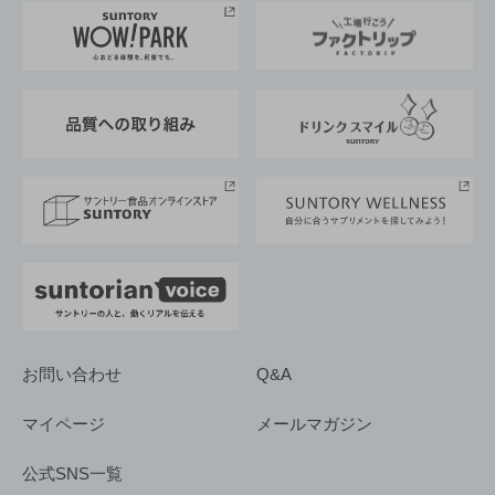
地域情報
サントリーサンバーズ大阪
サントリーが考えるサステナビリティ経営
企業概要
東京サントリーサンゴリアス
ESG情報ポータル
グループ企業一覧
サントリースポーツ
サステナビリティストーリーズ
事業所一覧
採用情報
お問い合わせ
Q&A
マイページ
メールマガジン
公式SNS一覧