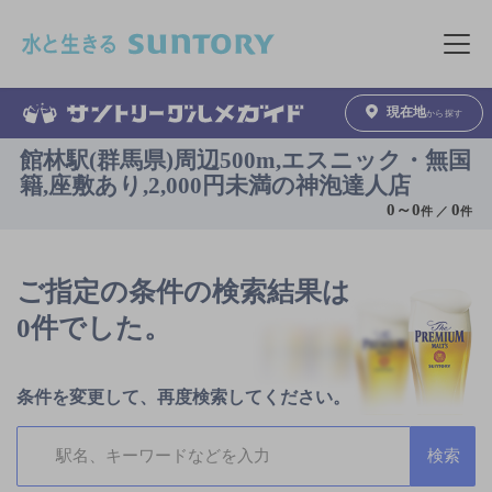
このページの本文へ移動
メニュ
現在地
から探す
館林駅(群馬県)周辺500m,エスニック・無国
籍,座敷あり,2,000円未満の神泡達人店
0
～
0
0
件 ／
件
ご指定の条件の検索結果は
0件でした。
条件を変更して、再度検索してください。