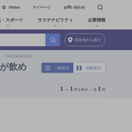
新しいウィンドウで開く
Global
マイページ
お問い合わせ
検索窓を開く
化・スポーツ
サステナビリティ
企業情報
現在地
から探す
～7,000円未満のお店
ツが飲め
一覧表示
地図表示
1
1
1
～
件を表示 ／
全
件