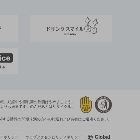
運転。
妊娠中や授乳期の飲酒はやめましょう。
よりも適量です。
のんだあとはリサイクル。
関する情報の20歳未満の方への転送および共有はご遠慮ください。
新しいウィン
Global
ーポリシー
ウェブアクセシビリティ
ポリシー