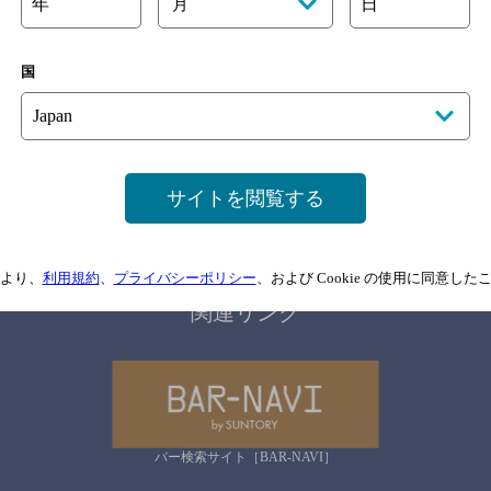
年
日
月
国
サイトマップ
ご意見・ご感想
利用規約
情報については、
予告なしに変更されることがありますので、
念のためお店にご確
サイトを閲覧する
情報提供：ぐるなび
より、
利用規約
、
プライバシーポリシー
、および Cookie の使用に同意し
関連リンク
バー検索サイト［BAR-NAVI］