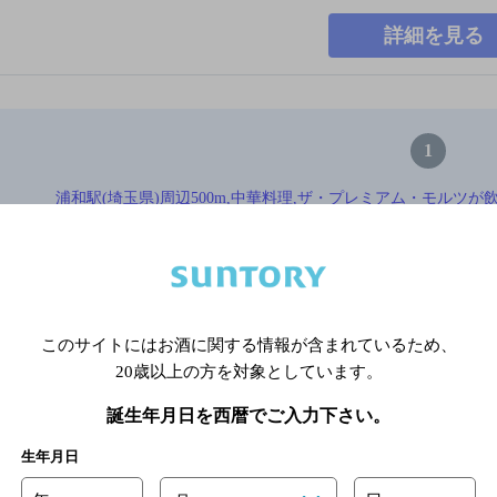
詳細を見る
1
浦和駅(埼玉県)周辺500m,中華料理,ザ・プレミアム・モルツが飲める
未満のお店TOP
※店舗によりハイボール取り扱い銘
このサイトにはお酒に関する情報が含まれているため、
20歳以上の方を対象としています。
関連ページ
誕生年月日を西暦でご入力下さい。
生年月日