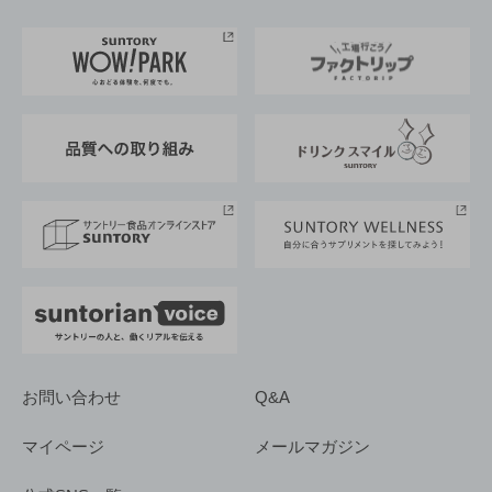
お料理・お酒レシピ
サントリー美術館
トップメッセージ
企業情報TOP
地域情報
サントリーサンバーズ大阪
サントリーが考えるサステナビリティ経営
企業概要
東京サントリーサンゴリアス
ESG情報ポータル
グループ企業一覧
サントリースポーツ
サステナビリティストーリーズ
事業所一覧
採用情報
お問い合わせ
Q&A
マイページ
メールマガジン