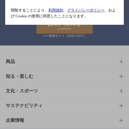
関連リンク
閲覧することにより、
利用規約
、
プライバシーポリシー
、およ
び Cookie の使用に同意したことになります。
バー検索サイト［BAR-NAVI］
商品
商品TOP
知る・楽しむ
商品一覧
知る・楽しむTOP
文化・スポーツ
商品発売情報
キャンペーン
文化・スポーツTOP
サステナビリティ
栄養成分一覧
工場見学
サントリーホール
サステナビリティTOP
企業情報