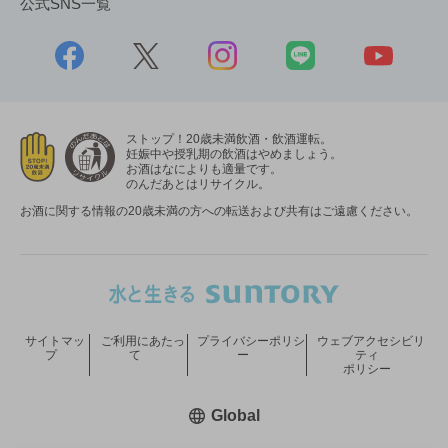
公式SNS一覧
ストップ！20歳未満飲酒・飲酒運転。
妊娠中や授乳期の飲酒はやめましょう。
お酒はなによりも適量です。
のんだあとはリサイクル。
お酒に関する情報の20歳未満の方への転送および共有はご遠慮ください。
サイトマッ
ご利用にあたっ
プライバシーポリシ
ウェブアクセシビリ
プ
て
ー
ティ
ポリシー
新しいウィンドウで開く
Global