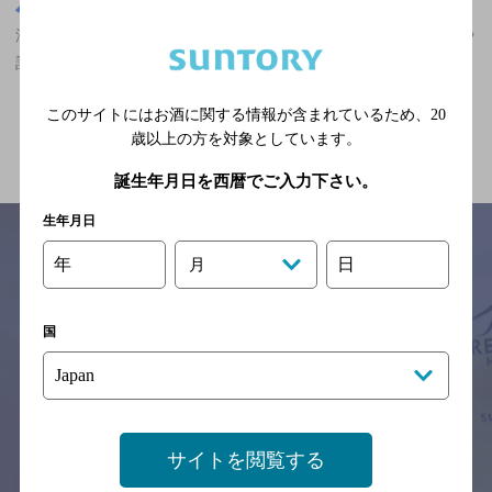
埼玉県
浦和駅(埼玉県)周辺500m
浦和駅(埼玉県)周辺500m,その他,カールスバーグが飲める,誕生日や
記念日のサービスあり,3,000円以上～5,000円未満のお店
このサイトにはお酒に関する情報が含まれているため、
20
関連ページ
歳以上の方を対象としています。
誕生年月日を西暦でご入力下さい。
生年月日
年
日
月
サイトマップ
ご意見・ご感想
利用規約
※それぞれのお店のメニューや営業時間などの掲載情報については、
国
予告なしに変更されることがありますので、
念のためお店にご確認の上ご来店くださいますようお願い申し上げま
す。
情報提供：ぐるなび
サイトを閲覧する