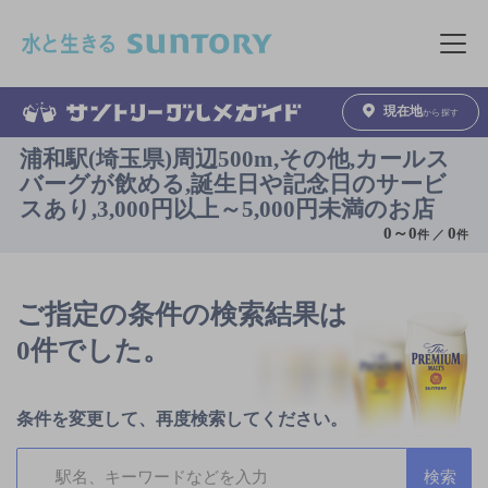
このページの本文へ移動
メニュ
現在地
から探す
浦和駅(埼玉県)周辺500m,その他,カールス
バーグが飲める,誕生日や記念日のサービ
スあり,3,000円以上～5,000円未満のお店
0
～
0
0
件 ／
件
ご指定の条件の検索結果は
0件でした。
条件を変更して、再度検索してください。