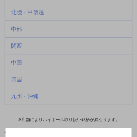
北陸・甲信越
中部
関西
中国
四国
九州・沖縄
※店舗によりハイボール取り扱い銘柄が異なります。
埼玉県
浦和駅(埼玉県)周辺500m