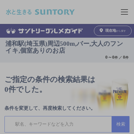
このページの本文へ移動
メニュ
現在地
から探す
浦和駅(埼玉県)周辺500m,バー,大人のフン
イキ,個室ありのお店
0
～
0
0
件 ／
件
ご指定の条件の検索結果は
0件でした。
条件を変更して、再度検索してください。