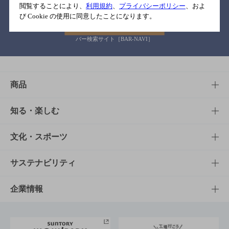
閲覧することにより、
利用規約
、
プライバシーポリシー
、およ
び Cookie の使用に同意したことになります。
バー検索サイト［BAR-NAVI］
商品
商品TOP
知る・楽しむ
商品一覧
知る・楽しむTOP
文化・スポーツ
商品発売情報
キャンペーン
文化・スポーツTOP
サステナビリティ
栄養成分一覧
工場見学
サントリーホール
サステナビリティTOP
企業情報
お料理・お酒レシピ
サントリー美術館
トップメッセージ
企業情報TOP