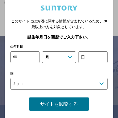
浦和駅(埼玉県)周辺500m,バー,大人のフンイキ,個室ありのお店
関連ページ
このサイトにはお酒に関する情報が含まれているため、
20
歳以上の方を対象としています。
誕生年月日を西暦でご入力下さい。
生年月日
年
日
月
サイトマップ
ご意見・ご感想
利用規約
※それぞれのお店のメニューや営業時間などの掲載情報については、
予告なしに変更されることがありますので、
国
念のためお店にご確認の上ご来店くださいますようお願い申し上げま
す。
情報提供：ぐるなび
サイトを閲覧する
関連リンク