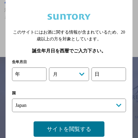
埼玉県
浦和駅(埼玉県)周辺500m
浦和駅(埼玉県)周辺500m,中華料理,ザ・プレミアム・モルツが飲め
る,大人のフンイキ,5,000円以上～7,000円未満の神泡達人店
このサイトにはお酒に関する情報が含まれているため、
20
関連ページ
歳以上の方を対象としています。
誕生年月日を西暦でご入力下さい。
生年月日
年
日
月
サイトマップ
ご意見・ご感想
利用規約
※それぞれのお店のメニューや営業時間などの掲載情報については、
国
予告なしに変更されることがありますので、
念のためお店にご確認の上ご来店くださいますようお願い申し上げま
す。
情報提供：ぐるなび
サイトを閲覧する