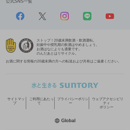
公式SNS一覧
ストップ！20歳未満飲酒・飲酒運転。
妊娠中や授乳期の飲酒はやめましょう。
お酒はなによりも適量です。
のんだあとはリサイクル。
お酒に関する情報の20歳未満の方への転送および共有はご遠慮ください。
サイトマッ
ご利用にあたっ
プライバシーポリシ
ウェブアクセシビリ
プ
て
ー
ティ
ポリシー
新しいウィンドウで開く
Global