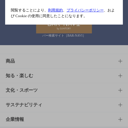
関連リンク
閲覧することにより、
利用規約
、
プライバシーポリシー
、およ
び Cookie の使用に同意したことになります。
バー検索サイト［BAR-NAVI］
商品
商品TOP
知る・楽しむ
商品一覧
知る・楽しむTOP
文化・スポーツ
商品発売情報
キャンペーン
文化・スポーツTOP
サステナビリティ
栄養成分一覧
工場見学
サントリーホール
サステナビリティTOP
企業情報