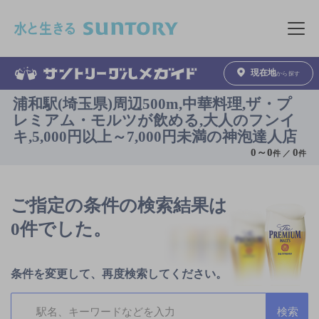
このページの本文へ移動
メニュ
現在地
から探す
浦和駅(埼玉県)周辺500m,中華料理,ザ・プ
レミアム・モルツが飲める,大人のフンイ
キ,5,000円以上～7,000円未満の神泡達人店
0
～
0
0
件 ／
件
ご指定の条件の検索結果は
0件でした。
条件を変更して、再度検索してください。