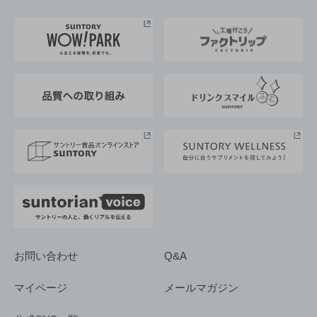
お料理・お酒レシピ
サントリー美術館
トップメッセージ
企業情報TOP
地域情報
サントリーサンバーズ大阪
サントリーが考えるサステナビリティ経営
企業概要
東京サントリーサンゴリアス
ESG情報ポータル
グループ企業一覧
サントリースポーツ
サステナビリティストーリーズ
事業所一覧
採用情報
お問い合わせ
Q&A
マイページ
メールマガジン