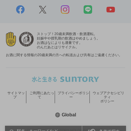
ストップ！20歳未満飲酒・飲酒運転。
妊娠中や授乳期の飲酒はやめましょう。
お酒はなによりも適量です。
のんだあとはリサイクル。
お酒に関する情報の20歳未満の方への転送および共有はご遠慮ください。
サイトマッ
ご利用にあたっ
プライバシーポリシ
ウェブアクセシビリ
プ
て
ー
ティ
ポリシー
新しいウィンドウで開く
Global
COPYRIGHT © SUNTORY HOLDINGS LIMITED.