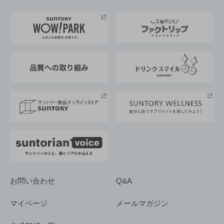
お料理・お酒レシピ
サントリー美術館
トップメッセージ
企業情報TOP
地域情報
サントリーサンバーズ大阪
サントリーが考えるサステナビリティ経営
企業概要
東京サントリーサンゴリアス
ESG情報ポータル
グループ企業一覧
サントリースポーツ
サステナビリティストーリーズ
事業所一覧
採用情報
お問い合わせ
Q&A
マイページ
メールマガジン