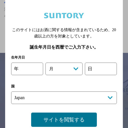
埼玉県
浦和駅(埼玉県)周辺500m
浦和駅(埼玉県)周辺500m,バー,マスターズドリームが飲める,誕生日
や記念日のサービスあり,飲み放題ありの神泡達人店
このサイトにはお酒に関する情報が含まれているため、
20
関連ページ
歳以上の方を対象としています。
誕生年月日を西暦でご入力下さい。
生年月日
年
日
月
サイトマップ
ご意見・ご感想
利用規約
※それぞれのお店のメニューや営業時間などの掲載情報については、
国
予告なしに変更されることがありますので、
念のためお店にご確認の上ご来店くださいますようお願い申し上げま
す。
情報提供：ぐるなび
サイトを閲覧する