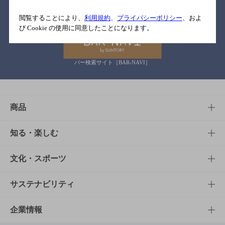
関連リンク
閲覧することにより、
利用規約
、
プライバシーポリシー
、およ
び Cookie の使用に同意したことになります。
バー検索サイト［BAR-NAVI］
商品
商品TOP
知る・楽しむ
商品一覧
知る・楽しむTOP
文化・スポーツ
商品発売情報
キャンペーン
文化・スポーツTOP
サステナビリティ
栄養成分一覧
工場見学
サントリーホール
サステナビリティTOP
企業情報