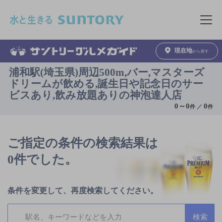
このページの本文へ移動
メニュ
現在地
から探す
浦和駅(埼玉県)周辺500m,バー,マスターズ
ドリームが飲める,誕生日や記念日のサー
ビスあり,飲み放題ありの神泡達人店
0
～
0
0
件 ／
件
ご指定の条件の検索結果は
0件でした。
条件を変更して、再度検索してください。