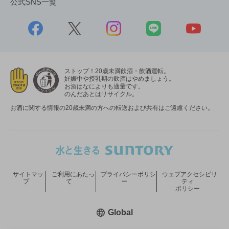
公式SNS一覧
ストップ！20歳未満飲酒・飲酒運転。
妊娠中や授乳期の飲酒はやめましょう。
お酒はなによりも適量です。
のんだあとはリサイクル。
お酒に関する情報の20歳未満の方への転送および共有はご遠慮ください。
サイトマッ
ご利用にあたっ
プライバシーポリシ
ウェブアクセシビリ
プ
て
ー
ティ
ポリシー
新しいウィンドウで開く
Global