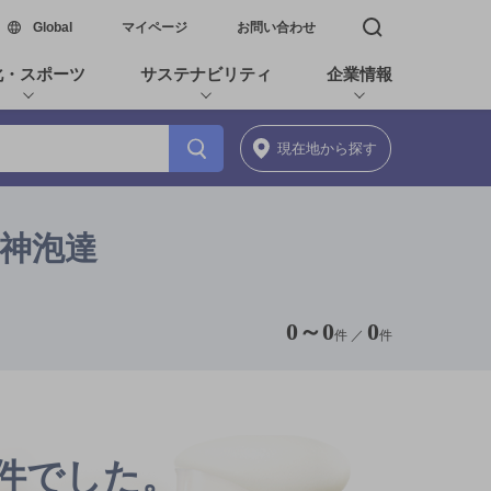
新しいウィンドウで開く
Global
マイページ
お問い合わせ
検索窓を開く
化・スポーツ
サステナビリティ
企業情報
現在地
から探す
の神泡達
0
～
0
0
件 ／
件
0件でした。