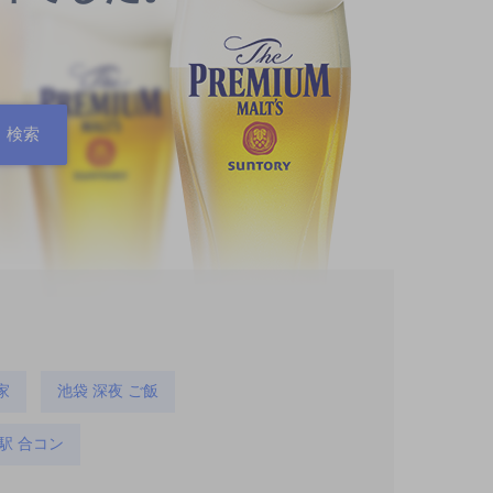
家
池袋 深夜 ご飯
駅 合コン