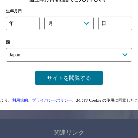
関連ページ
生年月日
年
日
月
国
サイトマップ
ご意見・ご感想
利用規約
サイトを閲覧する
情報については、
予告なしに変更されることがありますので、
念のためお店にご確
より、
利用規約
、
プライバシーポリシー
、および Cookie の使用に同意し
情報提供：ぐるなび
関連リンク