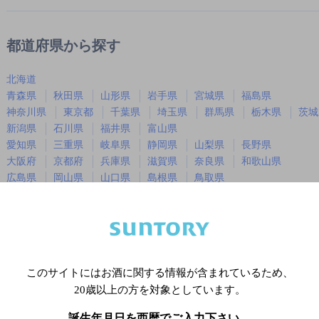
都道府県から探す
北海道
青森県
秋田県
山形県
岩手県
宮城県
福島県
神奈川県
東京都
千葉県
埼玉県
群馬県
栃木県
茨城
新潟県
石川県
福井県
富山県
愛知県
三重県
岐阜県
静岡県
山梨県
長野県
大阪府
京都府
兵庫県
滋賀県
奈良県
和歌山県
広島県
岡山県
山口県
島根県
鳥取県
徳島県
香川県
愛媛県
高知県
福岡県
佐賀県
長崎県
熊本県
大分県
宮崎県
鹿児島
沖縄県
このサイトにはお酒に関する情報が含まれているため、
20歳以上の方を対象としています。
※店舗によりハイボール取り扱い銘
誕生年月日を西暦でご入力下さい。