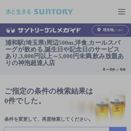
このページの本文へ移動
メニュ
現在地
から探す
浦和駅(埼玉県)周辺500m,洋食,カールスバ
ーグが飲める,誕生日や記念日のサービス
あり,3,000円以上～5,000円未満,飲み放題あ
りの神泡超達人店
0
～
0
0
件 ／
件
ご指定の条件の検索結果は
0件でした。
条件を変更して、再度検索してください。