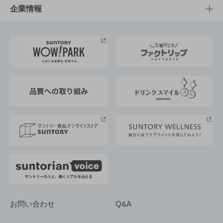
栄養成分一覧
工場見学
サントリーホール
サステナビリティTOP
企業情報
お料理・お酒レシピ
サントリー美術館
トップメッセージ
企業情報TOP
地域情報
サントリーサンバーズ大阪
サントリーが考えるサステナビリティ経営
企業概要
東京サントリーサンゴリアス
ESG情報ポータル
グループ企業一覧
サントリースポーツ
サステナビリティストーリーズ
事業所一覧
採用情報
お問い合わせ
Q&A