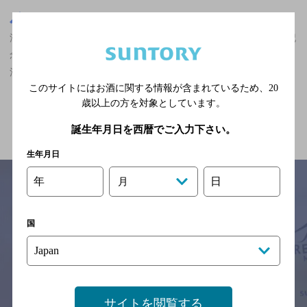
埼玉県
浦和駅(埼玉県)周辺500m
浦和駅(埼玉県)周辺500m,洋食,カールスバーグが飲める,誕生日や記
念日のサービスあり,3,000円以上～5,000円未満,飲み放題ありの神
泡超達人店
このサイトにはお酒に関する情報が含まれているため、
20
歳以上の方を対象としています。
関連ページ
誕生年月日を西暦でご入力下さい。
生年月日
年
日
月
サイトマップ
ご意見・ご感想
利用規約
国
※それぞれのお店のメニューや営業時間などの掲載情報については、
予告なしに変更されることがありますので、
念のためお店にご確認の上ご来店くださいますようお願い申し上げま
す。
サイトを閲覧する
情報提供：ぐるなび