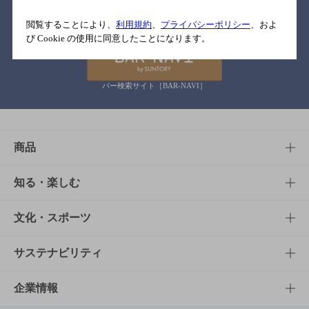
関連リンク
閲覧することにより、
利用規約
、
プライバシーポリシー
、およ
び Cookie の使用に同意したことになります。
バー検索サイト［BAR-NAVI］
商品
商品TOP
知る・楽しむ
商品一覧
知る・楽しむTOP
文化・スポーツ
商品発売情報
キャンペーン
文化・スポーツTOP
サステナビリティ
栄養成分一覧
工場見学
サントリーホール
サステナビリティTOP
企業情報