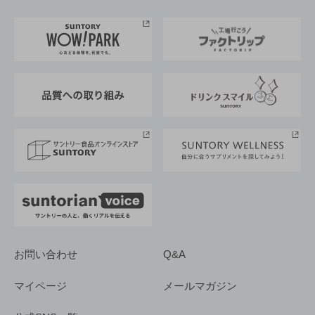
お料理・お酒レシピ
サントリー美術館
トップメッセージ
企業情報TOP
地域情報
サントリーサンバーズ大阪
サントリーが考えるサステナビリティ経営
企業概要
東京サントリーサンゴリアス
ESG情報ポータル
グループ企業一覧
サントリースポーツ
サステナビリティストーリーズ
事業所一覧
採用情報
お問い合わせ
Q&A
マイページ
メールマガジン