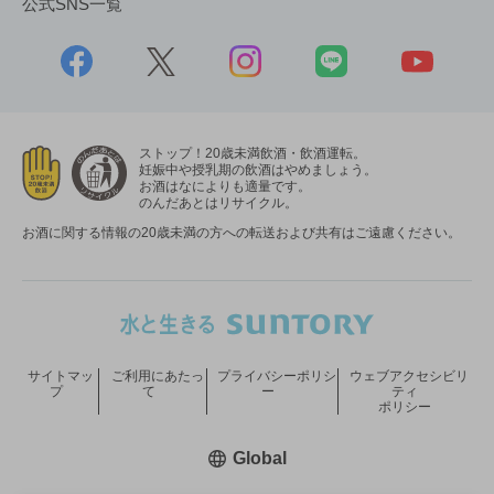
公式SNS一覧
ストップ！20歳未満飲酒・飲酒運転。
妊娠中や授乳期の飲酒はやめましょう。
お酒はなによりも適量です。
のんだあとはリサイクル。
お酒に関する情報の20歳未満の方への転送および共有はご遠慮ください。
サイトマッ
ご利用にあたっ
プライバシーポリシ
ウェブアクセシビリ
プ
て
ー
ティ
ポリシー
新しいウィンドウで開く
Global