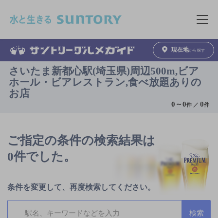
このページの本文へ移動
メニュ
現在地
から探す
さいたま新都心駅(埼玉県)周辺500m,ビア
ホール・ビアレストラン,食べ放題ありの
お店
0
～
0
0
件 ／
件
ご指定の条件の検索結果は
0件でした。
条件を変更して、再度検索してください。