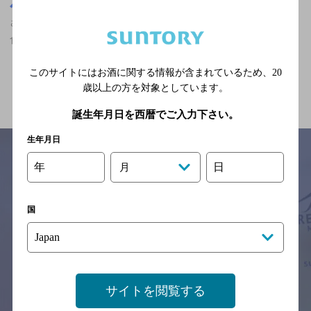
埼玉県
さいたま新都心駅(埼玉県)周辺500m
さいたま新都心駅(埼玉県)周辺500m,ビアホール・ビアレストラン,
食べ放題ありのお店
このサイトにはお酒に関する情報が含まれているため、
20
関連ページ
歳以上の方を対象としています。
誕生年月日を西暦でご入力下さい。
生年月日
年
日
月
サイトマップ
ご意見・ご感想
利用規約
※それぞれのお店のメニューや営業時間などの掲載情報については、
国
予告なしに変更されることがありますので、
念のためお店にご確認の上ご来店くださいますようお願い申し上げま
す。
情報提供：ぐるなび
サイトを閲覧する