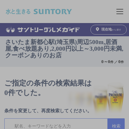
このページの本文へ移動
メニュ
現在地
から探す
さいたま新都心駅(埼玉県)周辺500m,居酒
屋,食べ放題あり,2,000円以上～3,000円未満,
クーポンありのお店
0
～
0
0
件 ／
件
ご指定の条件の検索結果は
0件でした。
条件を変更して、再度検索してください。