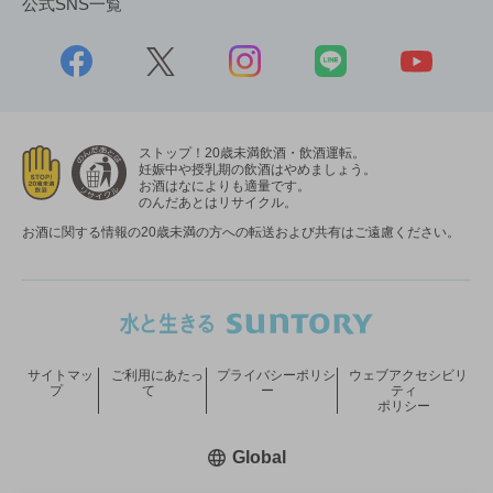
公式SNS一覧
ストップ！20歳未満飲酒・飲酒運転。
妊娠中や授乳期の飲酒はやめましょう。
お酒はなによりも適量です。
のんだあとはリサイクル。
お酒に関する情報の20歳未満の方への転送および共有はご遠慮ください。
サイトマッ
ご利用にあたっ
プライバシーポリシ
ウェブアクセシビリ
プ
て
ー
ティ
ポリシー
新しいウィンドウで開く
Global