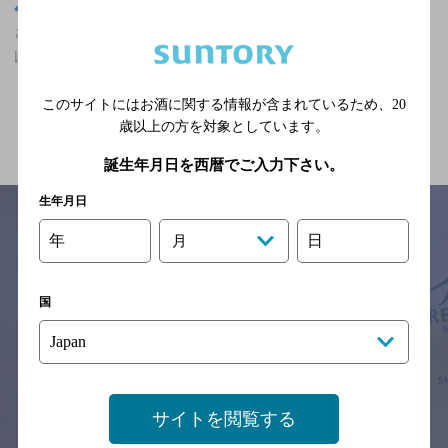
埼玉県
さいたま新都心駅(埼玉県)周辺500m
さいたま新都心駅(埼玉県)周辺500m,居酒屋,食べ放題あり,2,000円
以上～3,000円未満,クーポンありのお店
このサイトにはお酒に関する情報が含まれているため、
20
関連ページ
歳以上の方を対象としています。
誕生年月日を西暦でご入力下さい。
生年月日
年
日
月
サイトマップ
ご意見・ご感想
利用規約
※それぞれのお店のメニューや営業時間などの掲載情報については、
国
予告なしに変更されることがありますので、
念のためお店にご確認の上ご来店くださいますようお願い申し上げま
す。
情報提供：ぐるなび
サイトを閲覧する