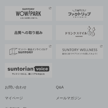
お料理・お酒レシピ
サントリー美術館
トップメッセージ
企業情報TOP
地域情報
サントリーサンバーズ大阪
サントリーが考えるサステナビリティ経営
企業概要
東京サントリーサンゴリアス
ESG情報ポータル
グループ企業一覧
サントリースポーツ
サステナビリティストーリーズ
事業所一覧
採用情報
お問い合わせ
Q&A
マイページ
メールマガジン