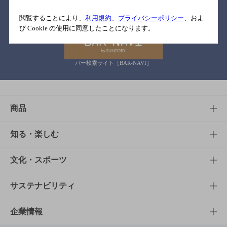
関連リンク
閲覧することにより、
利用規約
、
プライバシーポリシー
、およ
び Cookie の使用に同意したことになります。
バー検索サイト［BAR-NAVI］
商品
商品TOP
知る・楽しむ
商品一覧
知る・楽しむTOP
文化・スポーツ
商品発売情報
キャンペーン
文化・スポーツTOP
サステナビリティ
栄養成分一覧
工場見学
サントリーホール
サステナビリティTOP
企業情報