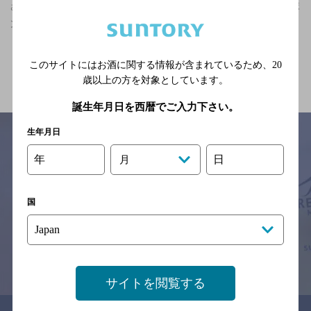
さいたま新都心駅(埼玉県)周辺500m,食べ放題あり,個室あり/クーポ
ンありのお店
関連ページ
このサイトにはお酒に関する情報が含まれているため、
20
歳以上の方を対象としています。
誕生年月日を西暦でご入力下さい。
生年月日
年
日
月
サイトマップ
ご意見・ご感想
利用規約
※それぞれのお店のメニューや営業時間などの掲載情報については、
国
予告なしに変更されることがありますので、
念のためお店にご確認の上ご来店くださいますようお願い申し上げま
す。
情報提供：ぐるなび
サイトを閲覧する