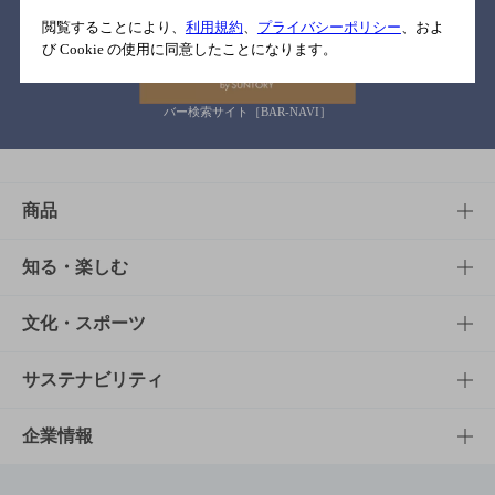
関連リンク
閲覧することにより、
利用規約
、
プライバシーポリシー
、およ
び Cookie の使用に同意したことになります。
バー検索サイト［BAR-NAVI］
商品
商品TOP
知る・楽しむ
商品一覧
知る・楽しむTOP
文化・スポーツ
商品発売情報
キャンペーン
文化・スポーツTOP
サステナビリティ
栄養成分一覧
工場見学
サントリーホール
サステナビリティTOP
企業情報
お料理・お酒レシピ
サントリー美術館
トップメッセージ
企業情報TOP