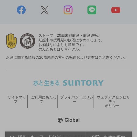
ストップ！20歳未満飲酒・飲酒運転。
妊娠中や授乳期の飲酒はやめましょう。
お酒はなによりも適量です。
のんだあとはリサイクル。
お酒に関する情報の20歳未満の方への転送および共有はご遠慮ください。
サイトマッ
ご利用にあたっ
プライバシーポリシ
ウェブアクセシビリ
プ
て
ー
ティ
ポリシー
新しいウィンドウで開く
Global
COPYRIGHT © SUNTORY HOLDINGS LIMITED.