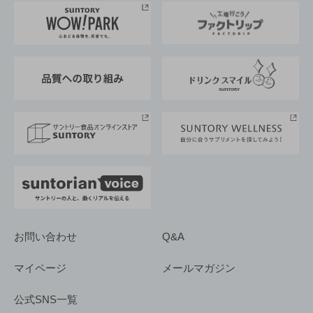
地域情報
サントリーサンバーズ大阪
サントリーが考えるサステナビリティ経営
企業概要
東京サントリーサンゴリアス
ESG情報ポータル
グループ企業一覧
サントリースポーツ
サステナビリティストーリーズ
事業所一覧
採用情報
お問い合わせ
Q&A
マイページ
メールマガジン
公式SNS一覧