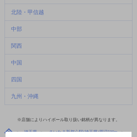
北陸・甲信越
中部
関西
中国
四国
九州・沖縄
※店舗によりハイボール取り扱い銘柄が異なります。
埼玉県
さいたま新都心駅(埼玉県)周辺500m