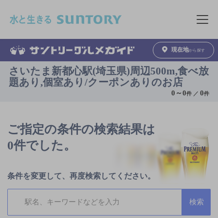
このページの本文へ移動
メニュ
現在地
から探す
さいたま新都心駅(埼玉県)周辺500m,食べ放
題あり,個室あり/クーポンありのお店
0
～
0
0
件 ／
件
ご指定の条件の検索結果は
0件でした。
条件を変更して、再度検索してください。