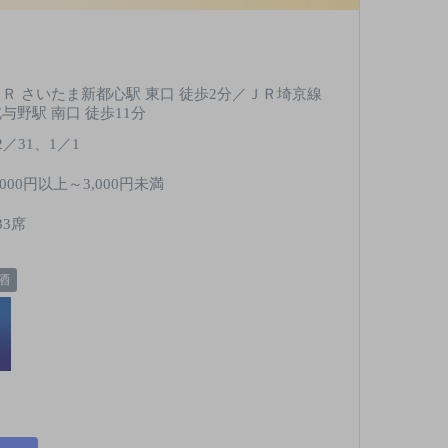
ＪＲ さいたま新都心駅 東口 徒歩2分／ＪＲ埼京線
与野駅 南口 徒歩11分
2／31、1／1
,000円以上～3,000円未満
33席
酒