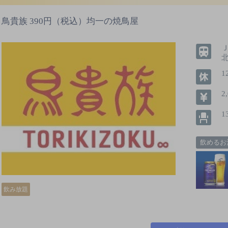
鳥貴族 390円（税込）均一の焼鳥屋
北
1
2
1
飲めるお
飲み放題