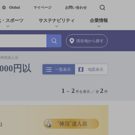
新しいウィンドウで開く
Global
マイページ
お問い合わせ
検索窓を開く
化・スポーツ
サステナビリティ
企業情報
現在地
から探す
満の神泡達人店
000円以
一覧表示
地図表示
1
2
2
～
件を表示 ／
全
件
]