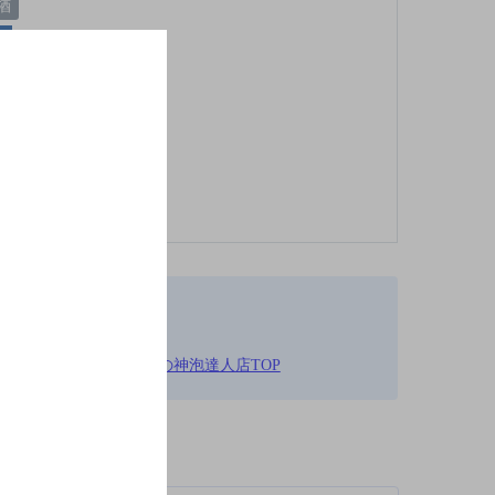
酒
00円以上～3,000円未満の神泡達人店TOP
柄が異なります。