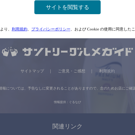
関連ページ
サイトを閲覧する
より、
利用規約
、
プライバシーポリシー
、および Cookie の使用に同意し
サイトマップ
ご意見・ご感想
利用規約
情報については、
予告なしに変更されることがありますので、
念のためお店にご確
情報提供：ぐるなび
関連リンク