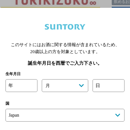
飲めるお
飲み放題
このサイトにはお酒に関する情報が含まれているため、
20歳以上の方を対象としています。
詳細を見る
誕生年月日を西暦でご入力下さい。
生年月日
1
年
日
月
さいたま新都心駅(埼玉県)周辺500m,居酒屋,食べ放題あり,2,0
国
※店舗によりハイボール取り扱い銘