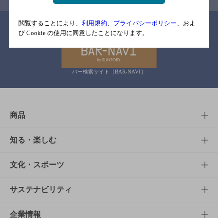
閲覧することにより、
利用規約
、
プライバシーポリシー
、およ
関連リンク
び Cookie の使用に同意したことになります。
バー検索サイト［BAR-NAVI］
商品
商品TOP
知る・楽しむ
商品一覧
知る・楽しむTOP
文化・スポーツ
商品発売情報
キャンペーン
文化・スポーツTOP
サステナビリティ
栄養成分一覧
工場見学
サントリーホール
サステナビリティTOP
企業情報