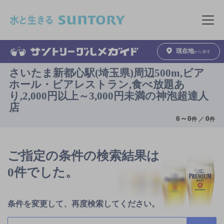
このページの本文へ移動
メニュ
現在地
から探す
さいたま新都心駅(埼玉県)周辺500m,ビア
ホール・ビアレストラン,食べ放題あ
り,2,000円以上～3,000円未満の神泡超達人
店
0
～
0
0
件 ／
件
ご指定の条件の検索結果は
0件でした。
条件を変更して、再度検索してください。