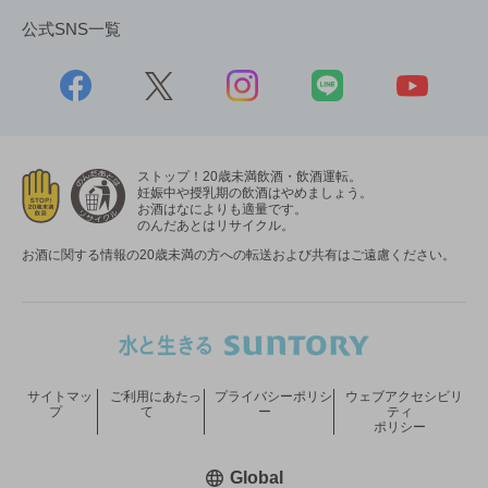
公式SNS一覧
ストップ！20歳未満飲酒・飲酒運転。
妊娠中や授乳期の飲酒はやめましょう。
お酒はなによりも適量です。
のんだあとはリサイクル。
お酒に関する情報の20歳未満の方への転送および共有はご遠慮ください。
サイトマッ
ご利用にあたっ
プライバシーポリシ
ウェブアクセシビリ
プ
て
ー
ティ
ポリシー
新しいウィンドウで開く
Global