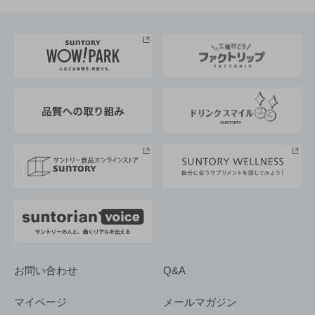
お料理・お酒レシピ
サントリー美術館
トップメッセージ
企業情報TOP
地域情報
サントリーサンバーズ大阪
サントリーが考えるサステナビリティ経営
企業概要
東京サントリーサンゴリアス
ESG情報ポータル
グループ企業一覧
サントリースポーツ
サステナビリティストーリーズ
事業所一覧
採用情報
お問い合わせ
Q&A
マイページ
メールマガジン