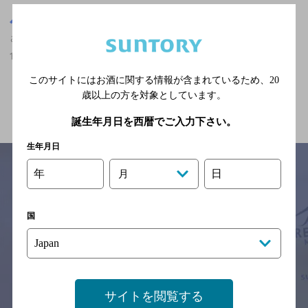
埼玉県
さいたま新都心駅(埼玉県)周辺500m
さいたま新都心駅(埼玉県)周辺500m,ビアホール・ビアレストラン,
食べ放題あり,2,000円以上～3,000円未満の神泡超達人店
このサイトにはお酒に関する情報が含まれているため、
20
歳以上の方を対象としています。
関連ページ
誕生年月日を西暦でご入力下さい。
生年月日
年
日
月
サイトマップ
ご意見・ご感想
利用規約
国
※それぞれのお店のメニューや営業時間などの掲載情報については、
予告なしに変更されることがありますので、
念のためお店にご確認の上ご来店くださいますようお願い申し上げま
す。
情報提供：ぐるなび
サイトを閲覧する