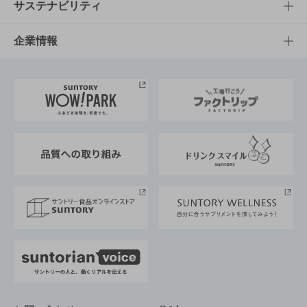
商品発売情報
キャンペーン
文化・スポーツTOP
サステナビリティ
栄養成分一覧
工場見学
サントリーホール
サステナビリティTOP
企業情報
お料理・お酒レシピ
サントリー美術館
トップメッセージ
企業情報TOP
地域情報
サントリーサンバーズ大阪
サントリーが考えるサステナビリティ経営
企業概要
東京サントリーサンゴリアス
ESG情報ポータル
グループ企業一覧
サントリースポーツ
サステナビリティストーリーズ
事業所一覧
採用情報