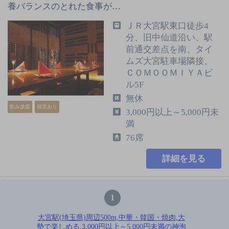
養バランスのとれた食事が…
ＪＲ大宮駅東口徒歩4
分、旧中仙道沿い、駅
前通交差点を南、タイ
ムズ大宮駐車場隣接、
ＣＯＭＯＯＭＩＹＡビ
ル5F
無休
飲み放題
個室あり
3,000円以上～5,000円未
満
76席
詳細を見る
1
大宮駅(埼玉県)周辺500m,中華・韓国・焼肉,大
勢で楽しめる,3,000円以上～5,000円未満の神泡