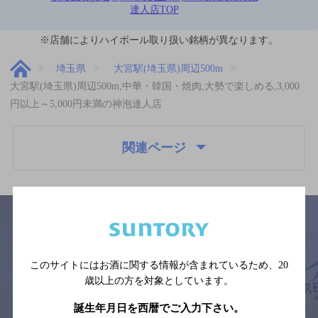
達人店TOP
※店舗によりハイボール取り扱い銘柄が異なります。
埼玉県
大宮駅(埼玉県)周辺500m
大宮駅(埼玉県)周辺500m,中華・韓国・焼肉,大勢で楽しめる,3,000
円以上～5,000円未満の神泡達人店
関連ページ
サイトマップ
ご意見・ご感想
利用規約
このサイトにはお酒に関する情報が含まれているため、
20
※それぞれのお店のメニューや営業時間などの掲載情報については、
歳以上の方を対象としています。
予告なしに変更されることがありますので、
念のためお店にご確認の上ご来店くださいますようお願い申し上げま
誕生年月日を西暦でご入力下さい。
す。