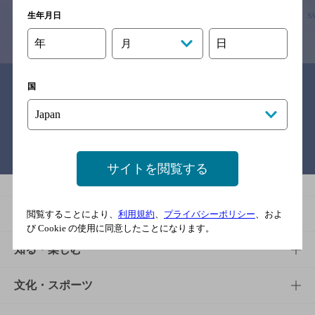
生年月日
情報提供：ぐるなび
年
日
月
関連リンク
国
バー検索サイト［BAR-NAVI］
サイトを閲覧する
商品
閲覧することにより、
利用規約
、
プライバシーポリシー
、およ
び Cookie の使用に同意したことになります。
商品TOP
知る・楽しむ
商品一覧
知る・楽しむTOP
文化・スポーツ