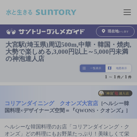
このページの本文へ移動
メニュ
現在地
から探す
大宮駅(埼玉県)周辺500m,中華・韓国・焼肉,
大勢で楽しめる,3,000円以上～5,000円未満
の神泡達人店
一覧表示
地図表示
1
～
1
1
件／
件
コリアンダイニング クオンズ大宮店
[ヘルシー韓
国料理×デザイナーズ空間＝『QWONS・クオンズ』]
ヘルシーな韓国料理のお店「コリアンダインング・ク
オンズ」どの料理にもお野菜たっぷり！美味しくて栄