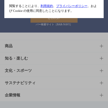
関連リンク
閲覧することにより、
利用規約
、
プライバシーポリシー
、およ
び Cookie の使用に同意したことになります。
バー検索サイト［BAR-NAVI］
商品
商品TOP
知る・楽しむ
商品一覧
知る・楽しむTOP
文化・スポーツ
商品発売情報
キャンペーン
文化・スポーツTOP
サステナビリティ
栄養成分一覧
工場見学
サントリーホール
サステナビリティTOP
企業情報
お料理・お酒レシピ
サントリー美術館
トップメッセージ
企業情報TOP