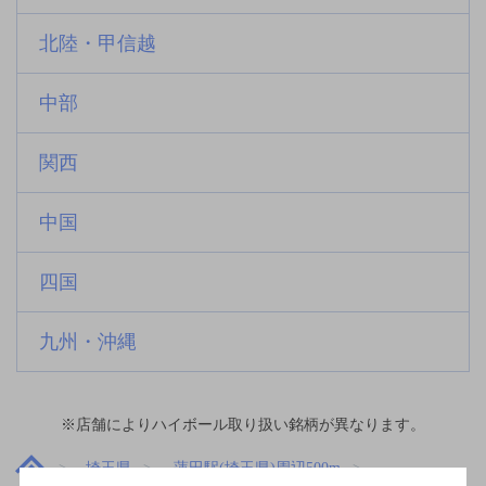
北陸・甲信越
中部
関西
中国
四国
九州・沖縄
※店舗によりハイボール取り扱い銘柄が異なります。
埼玉県
蓮田駅(埼玉県)周辺500m