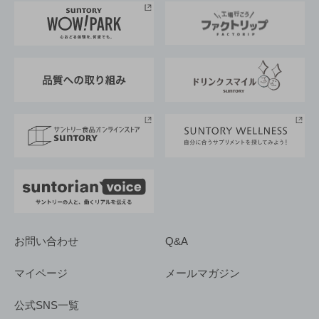
地域情報
サントリーサンバーズ大阪
サントリーが考えるサステナビリティ経営
企業概要
東京サントリーサンゴリアス
ESG情報ポータル
グループ企業一覧
サントリースポーツ
サステナビリティストーリーズ
事業所一覧
採用情報
お問い合わせ
Q&A
マイページ
メールマガジン
公式SNS一覧