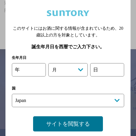
蓮田駅(埼玉県)周辺500m,和食,朝までオープン,2,000円以上～3,000
円未満のお店
関連ページ
このサイトにはお酒に関する情報が含まれているため、
20
歳以上の方を対象としています。
誕生年月日を西暦でご入力下さい。
生年月日
年
日
月
サイトマップ
ご意見・ご感想
利用規約
※それぞれのお店のメニューや営業時間などの掲載情報については、
国
予告なしに変更されることがありますので、
念のためお店にご確認の上ご来店くださいますようお願い申し上げま
す。
情報提供：ぐるなび
サイトを閲覧する