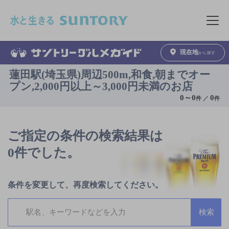
このページの本文へ移動
メニュ
現在地
から探す
蓮田駅(埼玉県)周辺500m,和食,朝までオー
プン,2,000円以上～3,000円未満のお店
0
～
0
0
件 ／
件
ご指定の条件の検索結果は
0件でした。
条件を変更して、再度検索してください。