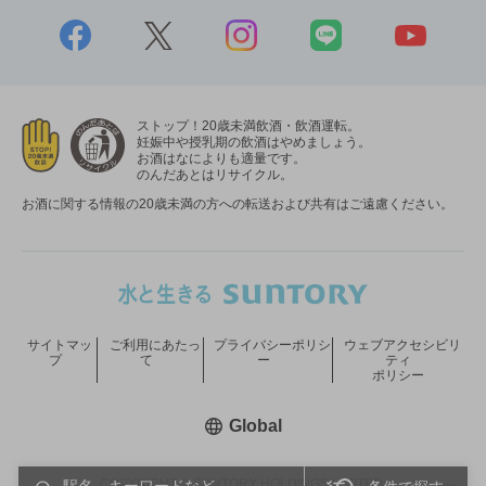
ストップ！20歳未満飲酒・飲酒運転。
妊娠中や授乳期の飲酒はやめましょう。
お酒はなによりも適量です。
のんだあとはリサイクル。
お酒に関する情報の20歳未満の方への転送および共有はご遠慮ください。
サイトマッ
ご利用にあたっ
プライバシーポリシ
ウェブアクセシビリ
プ
て
ー
ティ
ポリシー
新しいウィンドウで開く
Global
COPYRIGHT © SUNTORY HOLDINGS LIMITED.