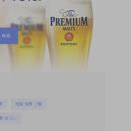
家
池袋 深夜 ご飯
駅 合コン