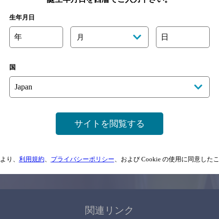
関連ページ
生年月日
年
日
月
国
サイトマップ
ご意見・ご感想
利用規約
サイトを閲覧する
情報については、
予告なしに変更されることがありますので、
念のためお店にご確
より、
利用規約
、
プライバシーポリシー
、および Cookie の使用に同意し
情報提供：ぐるなび
関連リンク