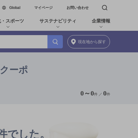
新しいウィンドウで開く
Global
マイページ
お問い合わせ
検索窓を開く
化・スポーツ
サステナビリティ
企業情報
現在地
から探す
満,クーポ
0
～
0
0
件 ／
件
0件でした。