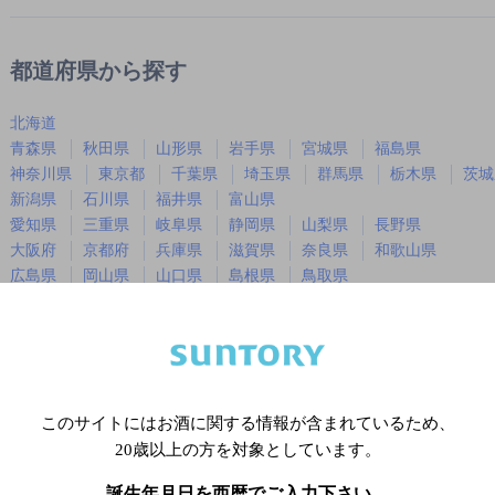
都道府県から探す
北海道
青森県
秋田県
山形県
岩手県
宮城県
福島県
神奈川県
東京都
千葉県
埼玉県
群馬県
栃木県
茨城
新潟県
石川県
福井県
富山県
愛知県
三重県
岐阜県
静岡県
山梨県
長野県
大阪府
京都府
兵庫県
滋賀県
奈良県
和歌山県
広島県
岡山県
山口県
島根県
鳥取県
徳島県
香川県
愛媛県
高知県
福岡県
佐賀県
長崎県
熊本県
大分県
宮崎県
鹿児島
沖縄県
このサイトにはお酒に関する情報が含まれているため、
20歳以上の方を対象としています。
※店舗によりハイボール取り扱い銘
誕生年月日を西暦でご入力下さい。