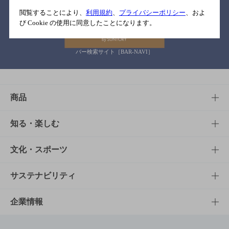
関連リンク
閲覧することにより、
利用規約
、
プライバシーポリシー
、およ
び Cookie の使用に同意したことになります。
バー検索サイト［BAR-NAVI］
商品
商品TOP
知る・楽しむ
商品一覧
知る・楽しむTOP
文化・スポーツ
商品発売情報
キャンペーン
文化・スポーツTOP
サステナビリティ
栄養成分一覧
工場見学
サントリーホール
サステナビリティTOP
企業情報
お料理・お酒レシピ
サントリー美術館
トップメッセージ
企業情報TOP