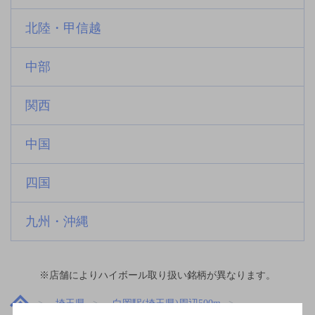
北陸・甲信越
中部
関西
中国
四国
九州・沖縄
※店舗によりハイボール取り扱い銘柄が異なります。
埼玉県
白岡駅(埼玉県)周辺500m