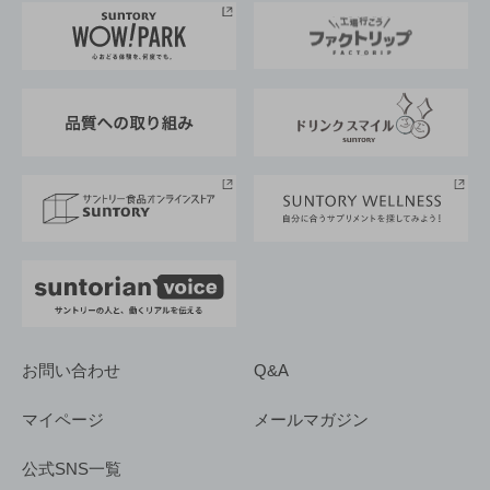
地域情報
サントリーサンバーズ大阪
サントリーが考えるサステナビリティ経営
企業概要
東京サントリーサンゴリアス
ESG情報ポータル
グループ企業一覧
サントリースポーツ
サステナビリティストーリーズ
事業所一覧
採用情報
お問い合わせ
Q&A
マイページ
メールマガジン
公式SNS一覧