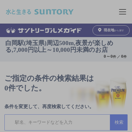
このページの本文へ移動
メニュ
現在地
から探す
白岡駅(埼玉県)周辺500m,夜景が楽しめ
る,7,000円以上～10,000円未満のお店
0
～
0
0
件 ／
件
ご指定の条件の検索結果は
0件でした。
条件を変更して、再度検索してください。