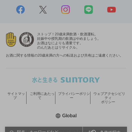
ストップ！20歳未満飲酒・飲酒運転。
妊娠中や授乳期の飲酒はやめましょう。
お酒はなによりも適量です。
のんだあとはリサイクル。
お酒に関する情報の20歳未満の方への転送および共有はご遠慮ください。
サイトマッ
ご利用にあたっ
プライバシーポリシ
ウェブアクセシビリ
プ
て
ー
ティ
ポリシー
新しいウィンドウで開く
Global
COPYRIGHT © SUNTORY HOLDINGS LIMITED.