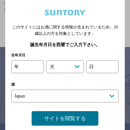
白岡駅(埼玉県)周辺500m,夜景が楽しめる,7,000円以上～10,000円未
満のお店
関連ページ
このサイトにはお酒に関する情報が含まれているため、
20
歳以上の方を対象としています。
誕生年月日を西暦でご入力下さい。
生年月日
年
日
月
サイトマップ
ご意見・ご感想
利用規約
※それぞれのお店のメニューや営業時間などの掲載情報については、
国
予告なしに変更されることがありますので、
念のためお店にご確認の上ご来店くださいますようお願い申し上げま
す。
情報提供：ぐるなび
サイトを閲覧する