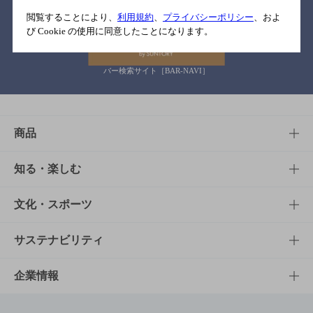
関連リンク
閲覧することにより、
利用規約
、
プライバシーポリシー
、およ
び Cookie の使用に同意したことになります。
バー検索サイト［BAR-NAVI］
商品
商品TOP
知る・楽しむ
商品一覧
知る・楽しむTOP
文化・スポーツ
商品発売情報
キャンペーン
文化・スポーツTOP
サステナビリティ
栄養成分一覧
工場見学
サントリーホール
サステナビリティTOP
企業情報
お料理・お酒レシピ
サントリー美術館
トップメッセージ
企業情報TOP