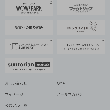
地域情報
サントリーサンバーズ大阪
サントリーが考えるサステナビリティ経営
企業概要
東京サントリーサンゴリアス
ESG情報ポータル
グループ企業一覧
サントリースポーツ
サステナビリティストーリーズ
事業所一覧
採用情報
お問い合わせ
Q&A
マイページ
メールマガジン
公式SNS一覧