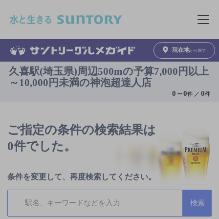
このページの本文へ移動
メニュ
現在地
から探す
久喜駅(埼玉県)周辺500mの予算7,000円以上
～10,000円未満の神泡超達人店
0
～
0
0
件 ／
件
ご指定の条件の検索結果は
0件でした。
条件を変更して、再度検索してください。