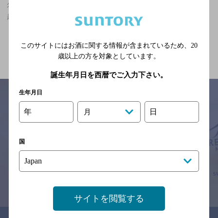
久喜駅(埼玉県)周辺500mの予算7,000円以上～10,000円未満の神泡
超達人店
関連ページ
このサイトにはお酒に関する情報が含まれているため、
20
歳以上の方を対象としています。
誕生年月日を西暦でご入力下さい。
生年月日
年
日
月
サイトマップ
ご意見・ご感想
利用規約
※それぞれのお店のメニューや営業時間などの掲載情報については、
国
予告なしに変更されることがありますので、
念のためお店にご確認の上ご来店くださいますようお願い申し上げま
す。
情報提供：ぐるなび
サイトを閲覧する