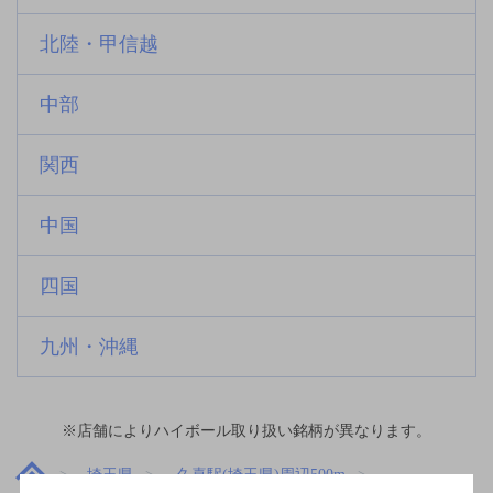
北陸・甲信越
中部
関西
中国
四国
九州・沖縄
※店舗によりハイボール取り扱い銘柄が異なります。
埼玉県
久喜駅(埼玉県)周辺500m