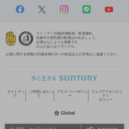
ストップ！20歳未満飲酒・飲酒運転。
妊娠中や授乳期の飲酒はやめましょう。
お酒はなによりも適量です。
のんだあとはリサイクル。
お酒に関する情報の20歳未満の方への転送および共有はご遠慮ください。
サイトマッ
ご利用にあたっ
プライバシーポリシ
ウェブアクセシビリ
プ
て
ー
ティ
ポリシー
新しいウィンドウで開く
Global
COPYRIGHT © SUNTORY HOLDINGS LIMITED.