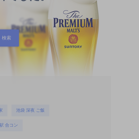
家
池袋 深夜 ご飯
駅 合コン