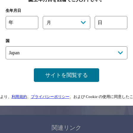
関連ページ
生年月日
年
日
月
国
サイトマップ
ご意見・ご感想
利用規約
サイトを閲覧する
情報については、
予告なしに変更されることがありますので、
念のためお店にご確
より、
利用規約
、
プライバシーポリシー
、および Cookie の使用に同意し
情報提供：ぐるなび
関連リンク