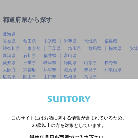
都道府県から探す
北海道
青森県
秋田県
山形県
岩手県
宮城県
福島県
神奈川県
東京都
千葉県
埼玉県
群馬県
栃木県
茨城
新潟県
石川県
福井県
富山県
愛知県
三重県
岐阜県
静岡県
山梨県
長野県
大阪府
京都府
兵庫県
滋賀県
奈良県
和歌山県
広島県
岡山県
山口県
島根県
鳥取県
徳島県
香川県
愛媛県
高知県
福岡県
佐賀県
長崎県
熊本県
大分県
宮崎県
鹿児島
沖縄県
このサイトにはお酒に関する情報が含まれているため、
20歳以上の方を対象としています。
※店舗によりハイボール取り扱い銘
誕生年月日を西暦でご入力下さい。