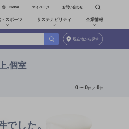
新しいウィンドウで開く
Global
マイページ
お問い合わせ
検索窓を開く
化・スポーツ
サステナビリティ
企業情報
現在地
から探す
上,個室
0
～
0
0
件 ／
件
0件でした。