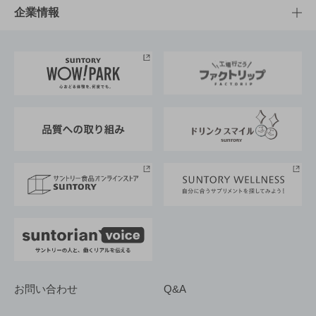
栄養成分一覧
工場見学
サントリーホール
サステナビリティTOP
企業情報
お料理・お酒レシピ
サントリー美術館
トップメッセージ
企業情報TOP
地域情報
サントリーサンバーズ大阪
サントリーが考えるサステナビリティ経営
企業概要
東京サントリーサンゴリアス
ESG情報ポータル
グループ企業一覧
サントリースポーツ
サステナビリティストーリーズ
事業所一覧
採用情報
お問い合わせ
Q&A