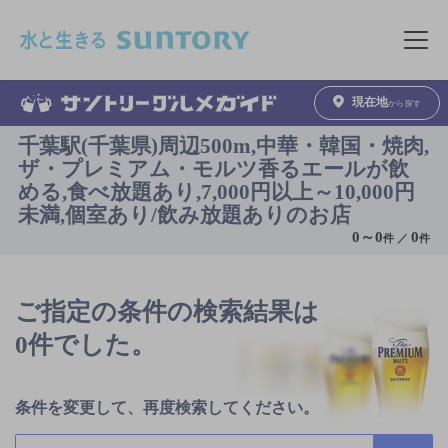
このページの本文へ移動
メニュ
現在地
から探す
千葉駅(千葉県)周辺500m,中華・韓国・焼肉,
ザ・プレミアム・モルツ香るエールが飲
める,食べ放題あり,7,000円以上～10,000円
未満,個室あり/飲み放題ありのお店
0
～
0
0
件 ／
件
ご指定の条件の検索結果は
0件でした。
条件を変更して、再度検索してください。