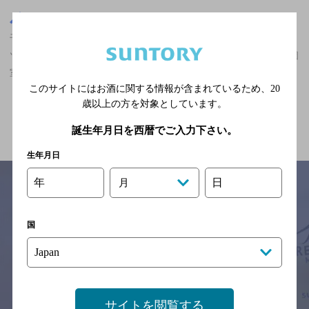
千葉県
千葉駅(千葉県)周辺500m
千葉駅(千葉県)周辺500m,中華・韓国・焼肉,ザ・プレミアム・モル
ツ香るエールが飲める,食べ放題あり,7,000円以上～10,000円未満,個
室あり/飲み放題ありのお店
このサイトにはお酒に関する情報が含まれているため、
20
歳以上の方を対象としています。
関連ページ
誕生年月日を西暦でご入力下さい。
生年月日
年
日
月
サイトマップ
ご意見・ご感想
利用規約
国
※それぞれのお店のメニューや営業時間などの掲載情報については、
予告なしに変更されることがありますので、
念のためお店にご確認の上ご来店くださいますようお願い申し上げま
す。
サイトを閲覧する
情報提供：ぐるなび