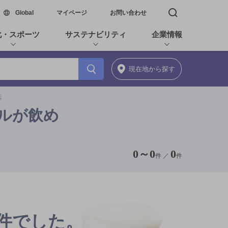
新しいウィンドウで開く
Global
マイページ
お問い合わせ
検索窓を開く
化・スポーツ
サステナビリティ
企業情報
現在地
から探す
店
ールが飲め
0
～
0
0
件 ／
件
0件でした。