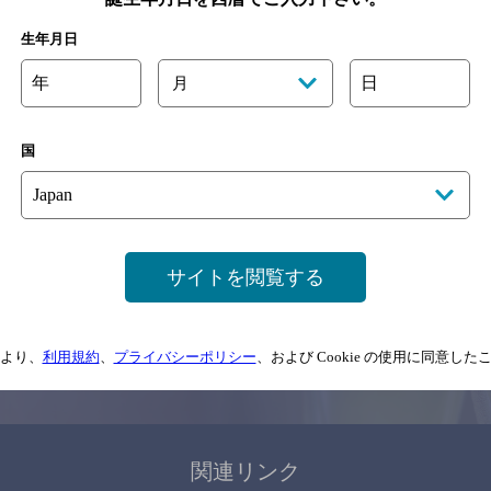
関連ページ
生年月日
年
日
月
国
サイトマップ
ご意見・ご感想
利用規約
サイトを閲覧する
情報については、
予告なしに変更されることがありますので、
念のためお店にご確
より、
利用規約
、
プライバシーポリシー
、および Cookie の使用に同意し
情報提供：ぐるなび
関連リンク