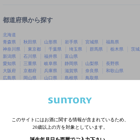
都道府県から探す
北海道
青森県
秋田県
山形県
岩手県
宮城県
福島県
神奈川県
東京都
千葉県
埼玉県
群馬県
栃木県
茨城
新潟県
石川県
福井県
富山県
愛知県
三重県
岐阜県
静岡県
山梨県
長野県
大阪府
京都府
兵庫県
滋賀県
奈良県
和歌山県
広島県
岡山県
山口県
島根県
鳥取県
徳島県
香川県
愛媛県
高知県
福岡県
佐賀県
長崎県
熊本県
大分県
宮崎県
鹿児島
沖縄県
このサイトにはお酒に関する情報が含まれているため、
20歳以上の方を対象としています。
※店舗によりハイボール取り扱い銘
誕生年月日を西暦でご入力下さい。