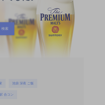
家
池袋 深夜 ご飯
駅 合コン