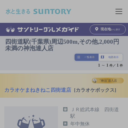
このページの本文へ移動
メニュ
現在地
から探す
四街道駅(千葉県)周辺500m,その他,2,000円
未満の神泡達人店
一覧表示
地図表示
1
～
1
1
件／
件
カラオケまねきねこ四街道店
[カラオケボックス]
ＪＲ総武本線 四街道
駅
年中無休