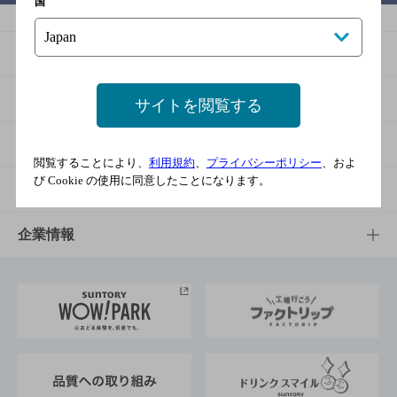
国
商品
商品TOP
知る・楽しむ
サイトを閲覧する
商品一覧
知る・楽しむTOP
文化・スポーツ
閲覧することにより、
利用規約
、
プライバシーポリシー
、およ
び Cookie の使用に同意したことになります。
商品発売情報
キャンペーン
文化・スポーツTOP
サステナビリティ
栄養成分一覧
工場見学
サントリーホール
サステナビリティTOP
企業情報
お料理・お酒レシピ
サントリー美術館
トップメッセージ
企業情報TOP
地域情報
サントリーサンバーズ大阪
サントリーが考えるサステナビリティ経営
企業概要
東京サントリーサンゴリアス
ESG情報ポータル
グループ企業一覧