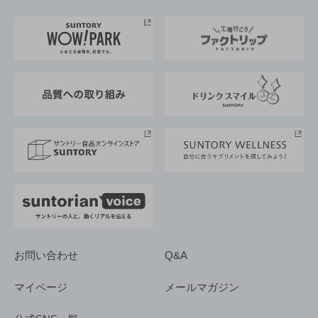
お料理・お酒レシピ
サントリー美術館
トップメッセージ
企業情報TOP
地域情報
サントリーサンバーズ大阪
サントリーが考えるサステナビリティ経営
企業概要
東京サントリーサンゴリアス
ESG情報ポータル
グループ企業一覧
サントリースポーツ
サステナビリティストーリーズ
事業所一覧
採用情報
お問い合わせ
Q&A
マイページ
メールマガジン