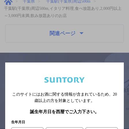
千葉県
千葉駅(千葉県)周辺500m
千葉駅(千葉県)周辺500m,イタリア料理,食べ放題あり,2,000円以上
～3,000円未満,飲み放題ありのお店
関連ページ
サイトマップ
ご意見・ご感想
利用規約
※それぞれのお店のメニューや営業時間などの掲載情報については、
予告なしに変更されることがありますので、
このサイトにはお酒に関する情報が含まれているため、
20
念のためお店にご確認の上ご来店くださいますようお願い申し上げま
す。
歳以上の方を対象としています。
誕生年月日を西暦でご入力下さい。
情報提供：ぐるなび
生年月日