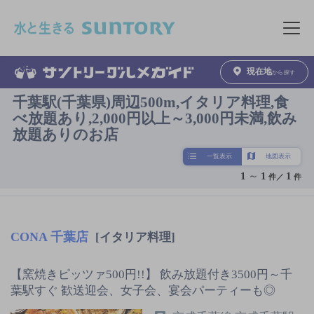
このページの本文へ移動
メニュ
現在地
から探す
千葉駅(千葉県)周辺500m,イタリア料理,食
べ放題あり,2,000円以上～3,000円未満,飲み
放題ありのお店
一覧表示
地図表示
1
～
1
1
件／
件
CONA 千葉店
[イタリア料理]
【窯焼きピッツァ500円!!】 飲み放題付き3500円～千
葉駅すぐ 歓送迎会、女子会、宴会パーティーも◎