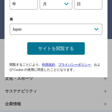
年
日
月
関連リンク
国
バー検索サイト［BAR-NAVI］
サイトを閲覧する
商品
閲覧することにより、
利用規約
、
プライバシーポリシー
、およ
商品TOP
知る・楽しむ
び Cookie の使用に同意したことになります。
商品一覧
知る・楽しむTOP
文化・スポーツ
商品発売情報
キャンペーン
文化・スポーツTOP
サステナビリティ
栄養成分一覧
工場見学
サントリーホール
サステナビリティTOP
企業情報