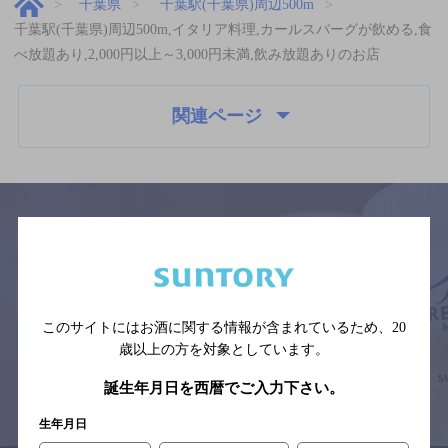
千葉県
千葉駅(千葉県)周辺500m
千葉駅(千葉県)周辺500m,イタリア料理,カールスバーグが飲める,食
べ放題あり,2,000円以上～3,000円未満,飲み放題ありのお店
関連ページ
サイトマップ
ご意見・ご感想
利用規約
※それぞれのお店のメニューや営業時間などの掲載情報については、
予告なしに変更されることがありますので、
このサイトにはお酒に関する情報が含まれているため、
20
念のためお店にご確認の上ご来店くださいますようお願い申し上げま
す。
歳以上の方を対象としています。
誕生年月日を西暦でご入力下さい。
情報提供：ぐるなび
生年月日