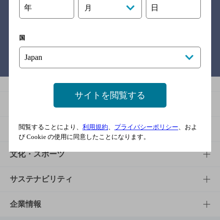
年
日
月
関連リンク
国
バー検索サイト［BAR-NAVI］
サイトを閲覧する
商品
閲覧することにより、
利用規約
、
プライバシーポリシー
、およ
商品TOP
知る・楽しむ
び Cookie の使用に同意したことになります。
商品一覧
知る・楽しむTOP
文化・スポーツ
商品発売情報
キャンペーン
文化・スポーツTOP
サステナビリティ
栄養成分一覧
工場見学
サントリーホール
サステナビリティTOP
企業情報