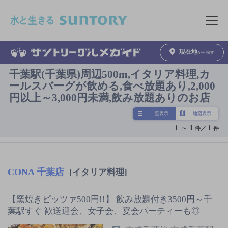
このページの本文へ移動
メニュ
現在地
から探す
千葉駅(千葉県)周辺500m,イタリア料理,カ
ールスバーグが飲める,食べ放題あり,2,000
円以上～3,000円未満,飲み放題ありのお店
一覧表示
地図表示
1
～
1
1
件／
件
CONA 千葉店
[イタリア料理]
【窯焼きピッツァ500円!!】 飲み放題付き3500円～千
葉駅すぐ 歓送迎会、女子会、宴会パーティーも◎