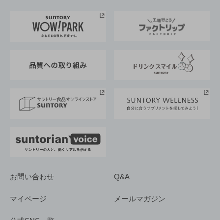
お料理・お酒レシピ
サントリー美術館
トップメッセージ
企業情報TOP
地域情報
サントリーサンバーズ大阪
サントリーが考えるサステナビリティ経営
企業概要
東京サントリーサンゴリアス
ESG情報ポータル
グループ企業一覧
サントリースポーツ
サステナビリティストーリーズ
事業所一覧
採用情報
お問い合わせ
Q&A
マイページ
メールマガジン