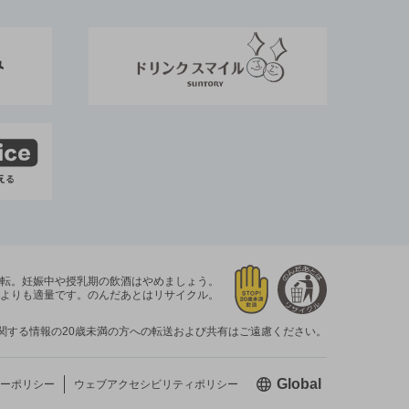
運転。
妊娠中や授乳期の飲酒はやめましょう。
よりも適量です。
のんだあとはリサイクル。
関する情報の20歳未満の方への転送および共有はご遠慮ください。
新しいウィン
Global
ーポリシー
ウェブアクセシビリティ
ポリシー