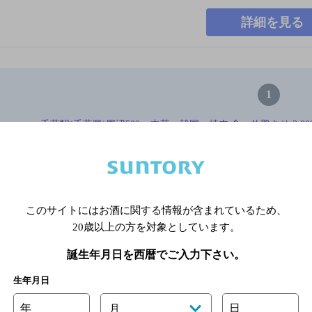
詳細を見る
1
千葉駅(千葉県)周辺500m,中華・韓国・焼肉,食べ放題あり,2,00
※店舗によりハイボール取り扱い銘
このサイトにはお酒に関する情報が含まれているため、
関連ページ
20歳以上の方を対象としています。
誕生年月日を西暦でご入力下さい。
生年月日
年
日
月