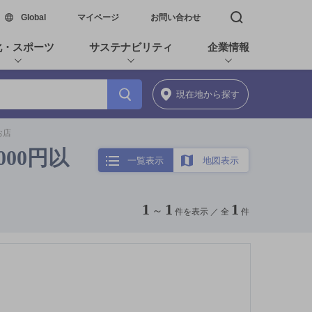
新しいウィンドウで開く
Global
マイページ
お問い合わせ
検索窓を開く
化・スポーツ
サステナビリティ
企業情報
現在地
から探す
お店
000円以
一覧表示
地図表示
1
1
1
～
件を表示 ／
全
件