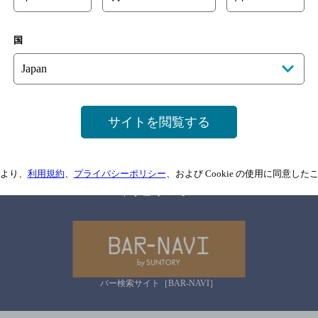
国
サイトマップ
ご意見・ご感想
利用規約
情報については、
予告なしに変更されることがありますので、
念のためお店にご確
サイトを閲覧する
情報提供：ぐるなび
より、
利用規約
、
プライバシーポリシー
、および Cookie の使用に同意し
関連リンク
バー検索サイト［BAR-NAVI］