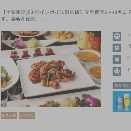
【千葉駅徒歩3分/インボイス対応店】完全個室2～40名ま
す。宴会を始め、…
Ｊ
2
1
飲めるお
飲み放題
個室あり