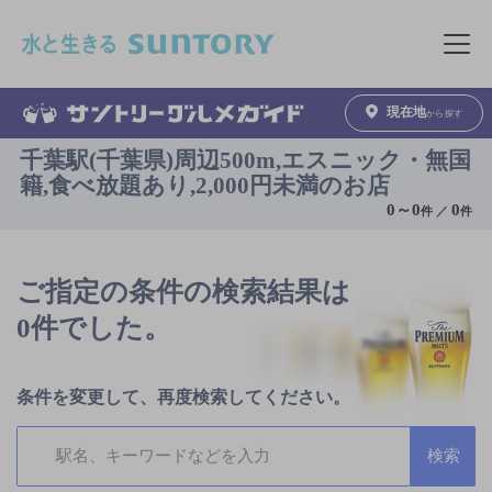
このページの本文へ移動
メニュ
現在地
から探す
千葉駅(千葉県)周辺500m,エスニック・無国
籍,食べ放題あり,2,000円未満のお店
0
～
0
0
件 ／
件
ご指定の条件の検索結果は
0件でした。
条件を変更して、再度検索してください。