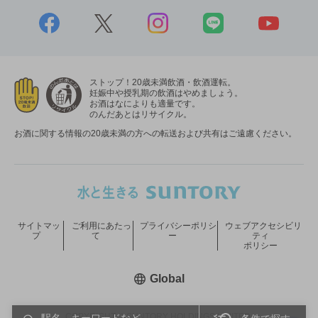
ストップ！20歳未満飲酒・飲酒運転。
妊娠中や授乳期の飲酒はやめましょう。
お酒はなによりも適量です。
のんだあとはリサイクル。
お酒に関する情報の20歳未満の方への転送および共有はご遠慮ください。
サイトマッ
ご利用にあたっ
プライバシーポリシ
ウェブアクセシビリ
プ
て
ー
ティ
ポリシー
新しいウィンドウで開く
Global
COPYRIGHT © SUNTORY HOLDINGS LIMITED.