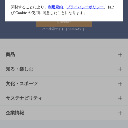
関連リンク
閲覧することにより、
利用規約
、
プライバシーポリシー
、およ
び Cookie の使用に同意したことになります。
バー検索サイト［BAR-NAVI］
商品
商品TOP
知る・楽しむ
商品一覧
知る・楽しむTOP
文化・スポーツ
商品発売情報
キャンペーン
文化・スポーツTOP
サステナビリティ
栄養成分一覧
工場見学
サントリーホール
サステナビリティTOP
企業情報
お料理・お酒レシピ
サントリー美術館
トップメッセージ
企業情報TOP