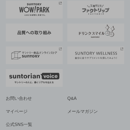
地域情報
サントリーサンバーズ大阪
サントリーが考えるサステナビリティ経営
企業概要
東京サントリーサンゴリアス
ESG情報ポータル
グループ企業一覧
サントリースポーツ
サステナビリティストーリーズ
事業所一覧
採用情報
お問い合わせ
Q&A
マイページ
メールマガジン
公式SNS一覧