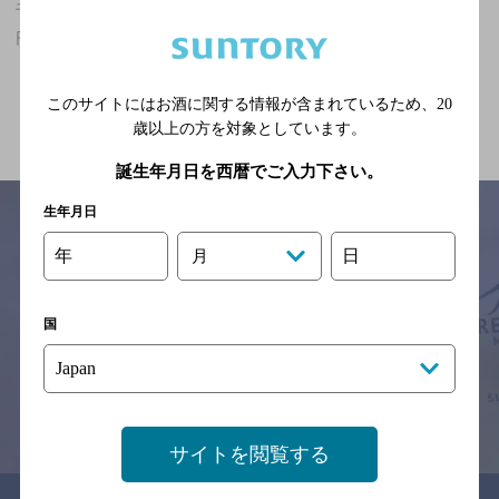
千葉駅(千葉県)周辺500m,エスニック・無国籍,食べ放題あり,2,000
円未満のお店
関連ページ
このサイトにはお酒に関する情報が含まれているため、
20
歳以上の方を対象としています。
誕生年月日を西暦でご入力下さい。
生年月日
年
日
月
サイトマップ
ご意見・ご感想
利用規約
※それぞれのお店のメニューや営業時間などの掲載情報については、
国
予告なしに変更されることがありますので、
念のためお店にご確認の上ご来店くださいますようお願い申し上げま
す。
情報提供：ぐるなび
サイトを閲覧する