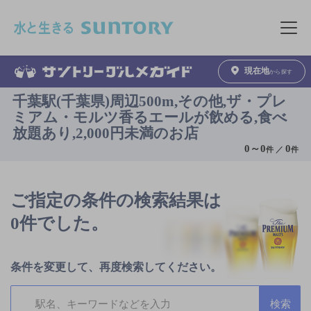
このページの本文へ移動
メニュ
現在地
から探す
千葉駅(千葉県)周辺500m,その他,ザ・プレ
ミアム・モルツ香るエールが飲める,食べ
放題あり,2,000円未満のお店
0
～
0
0
件 ／
件
ご指定の条件の検索結果は
0件でした。
条件を変更して、再度検索してください。