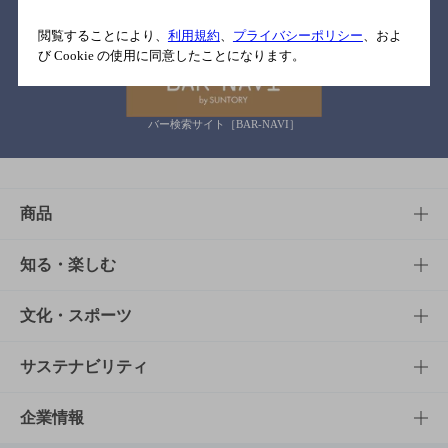
関連リンク
閲覧することにより、
利用規約
、
プライバシーポリシー
、およ
び Cookie の使用に同意したことになります。
バー検索サイト［BAR-NAVI］
商品
商品TOP
知る・楽しむ
商品一覧
知る・楽しむTOP
文化・スポーツ
商品発売情報
キャンペーン
文化・スポーツTOP
サステナビリティ
栄養成分一覧
工場見学
サントリーホール
サステナビリティTOP
企業情報