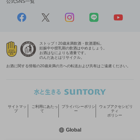
公式SNS一覧
ストップ！20歳未満飲酒・飲酒運転。
妊娠中や授乳期の飲酒はやめましょう。
お酒はなによりも適量です。
のんだあとはリサイクル。
お酒に関する情報の20歳未満の方への転送および共有はご遠慮ください。
サイトマッ
ご利用にあたっ
プライバシーポリシ
ウェブアクセシビリ
プ
て
ー
ティ
ポリシー
新しいウィンドウで開く
Global