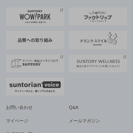
お料理・お酒レシピ
サントリー美術館
トップメッセージ
企業情報TOP
地域情報
サントリーサンバーズ大阪
サントリーが考えるサステナビリティ経営
企業概要
東京サントリーサンゴリアス
ESG情報ポータル
グループ企業一覧
サントリースポーツ
サステナビリティストーリーズ
事業所一覧
採用情報
お問い合わせ
Q&A
マイページ
メールマガジン