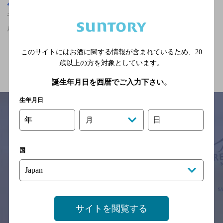
千葉県
千葉駅(千葉県)周辺500m
千葉駅(千葉県)周辺500m,その他,ザ・プレミアム・モルツ香るエー
ルが飲める,食べ放題あり,2,000円未満のお店
このサイトにはお酒に関する情報が含まれているため、
20
関連ページ
歳以上の方を対象としています。
誕生年月日を西暦でご入力下さい。
生年月日
年
日
月
サイトマップ
ご意見・ご感想
利用規約
※それぞれのお店のメニューや営業時間などの掲載情報については、
国
予告なしに変更されることがありますので、
念のためお店にご確認の上ご来店くださいますようお願い申し上げま
す。
情報提供：ぐるなび
サイトを閲覧する