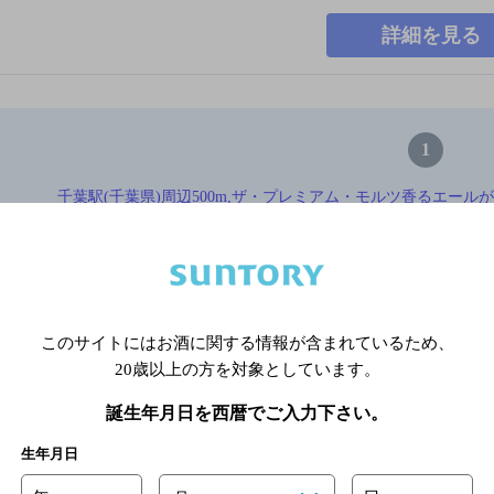
詳細を見る
1
千葉駅(千葉県)周辺500m,ザ・プレミアム・モルツ香るエールが飲め
未満のお店TOP
※店舗によりハイボール取り扱い銘
このサイトにはお酒に関する情報が含まれているため、
20歳以上の方を対象としています。
関連ページ
誕生年月日を西暦でご入力下さい。
生年月日