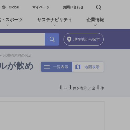
新しいウィンドウで開く
Global
マイページ
お問い合わせ
検索窓を開く
化・スポーツ
サステナビリティ
企業情報
現在地
から探す
3,000円未満のお店
ールが飲め
一覧表示
地図表示
1
1
1
～
件を表示 ／
全
件