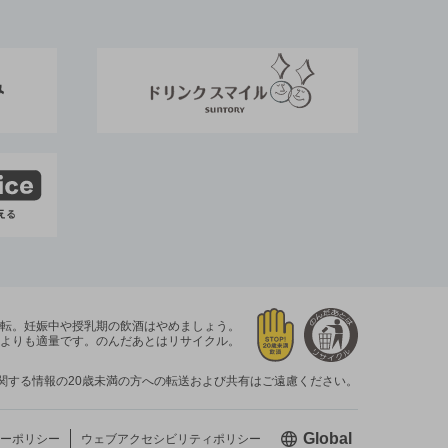
運転。
妊娠中や授乳期の飲酒はやめましょう。
よりも適量です。
のんだあとはリサイクル。
関する情報の20歳未満の方への転送および共有はご遠慮ください。
新しいウィン
Global
ーポリシー
ウェブアクセシビリティ
ポリシー