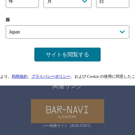
年
日
月
国
サイトマップ
ご意見・ご感想
利用規約
情報については、
予告なしに変更されることがありますので、
念のためお店にご確
サイトを閲覧する
情報提供：ぐるなび
より、
利用規約
、
プライバシーポリシー
、および Cookie の使用に同意し
関連リンク
バー検索サイト［BAR-NAVI］