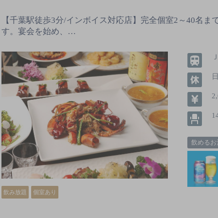
【千葉駅徒歩3分/インボイス対応店】完全個室2～40名ま
す。宴会を始め、…
Ｊ
2
1
飲めるお
飲み放題
個室あり