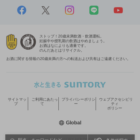
ストップ！20歳未満飲酒・飲酒運転。
妊娠中や授乳期の飲酒はやめましょう。
お酒はなによりも適量です。
のんだあとはリサイクル。
お酒に関する情報の20歳未満の方への転送および共有はご遠慮ください。
サイトマッ
ご利用にあたっ
プライバシーポリシ
ウェブアクセシビリ
プ
て
ー
ティ
ポリシー
新しいウィンドウで開く
Global
COPYRIGHT © SUNTORY HOLDINGS LIMITED.