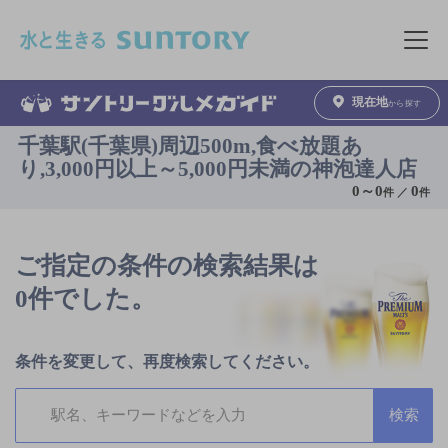
このページの本文へ移動
メニュ
現在地
から探す
千葉駅(千葉県)周辺500m,食べ放題あ
り,3,000円以上～5,000円未満の神泡達人店
0
～
0
0
件 ／
件
ご指定の条件の検索結果は
0件でした。
条件を変更して、再度検索してください。