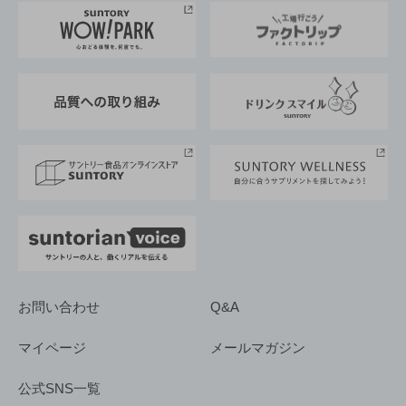
地域情報
サントリーサンバーズ大阪
サントリーが考えるサステナビリティ経営
企業概要
東京サントリーサンゴリアス
ESG情報ポータル
グループ企業一覧
サントリースポーツ
サステナビリティストーリーズ
事業所一覧
採用情報
お問い合わせ
Q&A
マイページ
メールマガジン
公式SNS一覧