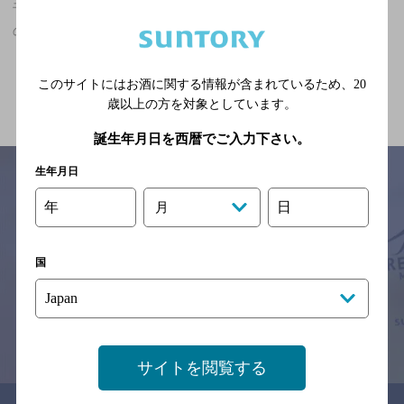
千葉駅(千葉県)周辺500m,食べ放題あり,3,000円以上～5,000円未満
の神泡達人店
関連ページ
このサイトにはお酒に関する情報が含まれているため、
20
歳以上の方を対象としています。
誕生年月日を西暦でご入力下さい。
生年月日
年
日
月
サイトマップ
ご意見・ご感想
利用規約
※それぞれのお店のメニューや営業時間などの掲載情報については、
国
予告なしに変更されることがありますので、
念のためお店にご確認の上ご来店くださいますようお願い申し上げま
す。
情報提供：ぐるなび
サイトを閲覧する