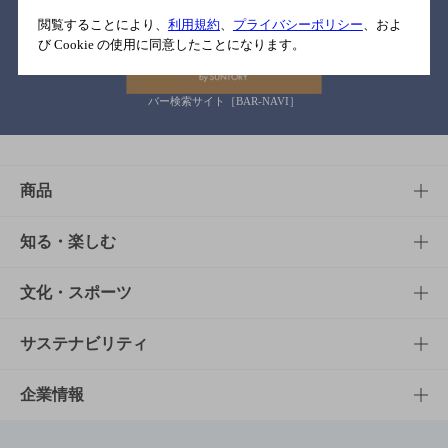
関連リンク
閲覧することにより、
利用規約
、
プライバシーポリシー
、およ
び Cookie の使用に同意したことになります。
バー検索サイト［BAR-NAVI］
商品
商品TOP
知る・楽しむ
商品一覧
知る・楽しむTOP
文化・スポーツ
商品発売情報
キャンペーン
文化・スポーツTOP
サステナビリティ
栄養成分一覧
工場見学
サントリーホール
サステナビリティTOP
企業情報
お料理・お酒レシピ
サントリー美術館
トップメッセージ
企業情報TOP