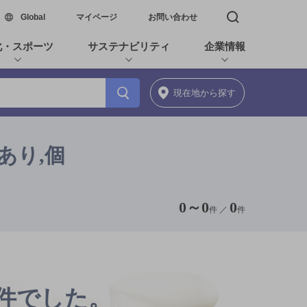
新しいウィンドウで開く
Global
マイページ
お問い合わせ
検索窓を開く
化・スポーツ
サステナビリティ
企業情報
現在地
から探す
あり,個
0
～
0
0
件 ／
件
0件でした。