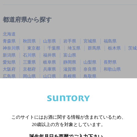
都道府県から探す
北海道
青森県
秋田県
山形県
岩手県
宮城県
福島県
神奈川県
東京都
千葉県
埼玉県
群馬県
栃木県
茨城
新潟県
石川県
福井県
富山県
愛知県
三重県
岐阜県
静岡県
山梨県
長野県
大阪府
京都府
兵庫県
滋賀県
奈良県
和歌山県
広島県
岡山県
山口県
島根県
鳥取県
徳島県
香川県
愛媛県
高知県
福岡県
佐賀県
長崎県
熊本県
大分県
宮崎県
鹿児島
沖縄県
このサイトにはお酒に関する情報が含まれているため、
20歳以上の方を対象としています。
※店舗によりハイボール取り扱い銘
誕生年月日を西暦でご入力下さい。