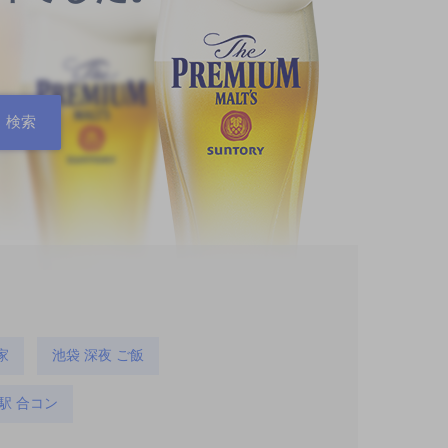
家
池袋 深夜 ご飯
駅 合コン