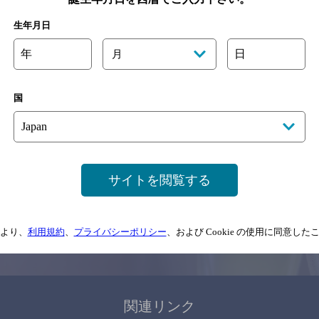
関連ページ
生年月日
年
日
月
国
サイトマップ
ご意見・ご感想
利用規約
サイトを閲覧する
情報については、
予告なしに変更されることがありますので、
念のためお店にご確
より、
利用規約
、
プライバシーポリシー
、および Cookie の使用に同意し
情報提供：ぐるなび
関連リンク