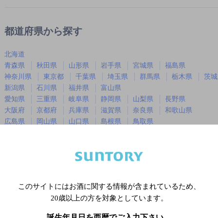
都道府県から探す
北海道
青森県
秋田県
山形県
岩手県
宮城県
福島県
神奈川県
東京都
千葉県
埼玉県
群馬県
栃木県
茨城
新潟県
石川県
福井県
富山県
愛知県
三重県
岐阜県
静岡県
山梨県
長野県
大阪府
京都府
兵庫県
滋賀県
奈良県
和歌山県
広島県
岡山県
山口県
島根県
鳥取県
徳島県
香川県
愛媛県
高知県
福岡県
佐賀県
長崎県
熊本県
大分県
宮崎県
鹿児島
沖縄県
このサイトにはお酒に関する情報が含まれているため、
20歳以上の方を対象としています。
※店舗によりハイボール取り扱い銘
誕生年月日を西暦でご入力下さい。