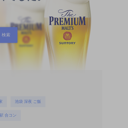
家
池袋 深夜 ご飯
駅 合コン