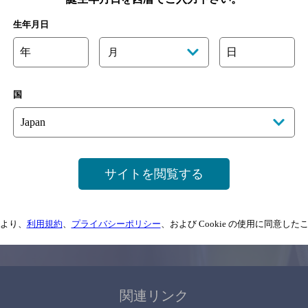
関連ページ
生年月日
年
日
月
国
サイトマップ
ご意見・ご感想
利用規約
サイトを閲覧する
情報については、
予告なしに変更されることがありますので、
念のためお店にご確
より、
利用規約
、
プライバシーポリシー
、および Cookie の使用に同意し
情報提供：ぐるなび
関連リンク