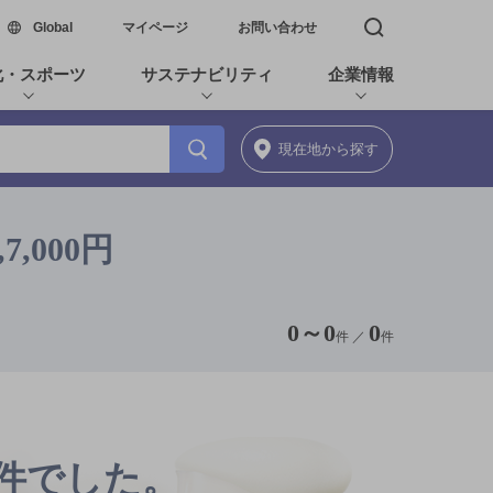
新しいウィンドウで開く
Global
マイページ
お問い合わせ
検索窓を開く
化・スポーツ
サステナビリティ
企業情報
現在地
から探す
,000円
0
～
0
0
件 ／
件
0件でした。