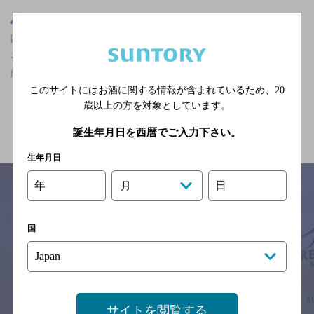
千葉県
四街道駅(千葉県)周辺500m
四街道駅(千葉県)周辺500m,その他,ザ・プレミアム・モルツが飲め
る,誕生日や記念日のサービスあり,2,000円以上～3,000円未満のお
店
このサイトにはお酒に関する情報が含まれているため、
20
歳以上の方を対象としています。
関連ページ
誕生年月日を西暦でご入力下さい。
生年月日
年
日
月
サイトマップ
ご意見・ご感想
利用規約
国
※それぞれのお店のメニューや営業時間などの掲載情報については、
予告なしに変更されることがありますので、
念のためお店にご確認の上ご来店くださいますようお願い申し上げま
す。
サイトを閲覧する
情報提供：ぐるなび