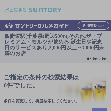
このページの本文へ移動
メニュ
現在地
から探す
四街道駅(千葉県)周辺500m,その他,ザ・プ
レミアム・モルツが飲める,誕生日や記念
日のサービスあり,2,000円以上～3,000円未
満のお店
0
～
0
0
件 ／
件
ご指定の条件の検索結果は
0件でした。
条件を変更して、再度検索してください。