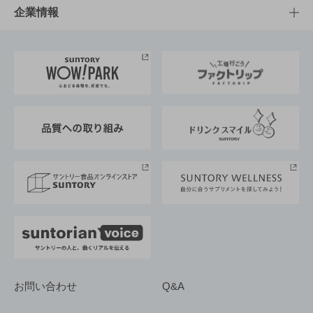
栄養成分一覧
工場見学
サントリーホール
サステナビリティTOP
企業情報
お料理・お酒レシピ
サントリー美術館
トップメッセージ
企業情報TOP
地域情報
サントリーサンバーズ大阪
サントリーが考えるサステナビリティ経営
企業概要
東京サントリーサンゴリアス
ESG情報ポータル
グループ企業一覧
サントリースポーツ
サステナビリティストーリーズ
事業所一覧
採用情報
お問い合わせ
Q&A