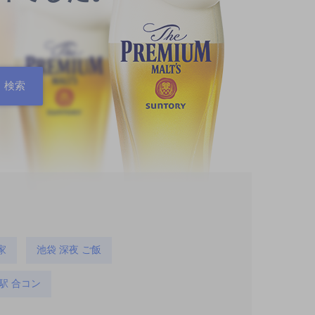
家
池袋 深夜 ご飯
駅 合コン