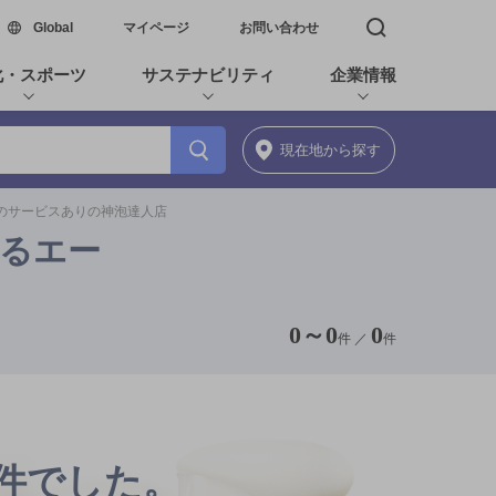
新しいウィンドウで開く
Global
マイページ
お問い合わせ
検索窓を開く
化・スポーツ
サステナビリティ
企業情報
現在地
から探す
日のサービスありの神泡達人店
香るエー
0
～
0
0
件 ／
件
0件でした。