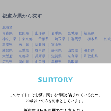
都道府県から探す
北海道
青森県
秋田県
山形県
岩手県
宮城県
福島県
神奈川県
東京都
千葉県
埼玉県
群馬県
栃木県
茨城
新潟県
石川県
福井県
富山県
愛知県
三重県
岐阜県
静岡県
山梨県
長野県
大阪府
京都府
兵庫県
滋賀県
奈良県
和歌山県
広島県
岡山県
山口県
島根県
鳥取県
徳島県
香川県
愛媛県
高知県
福岡県
佐賀県
長崎県
熊本県
大分県
宮崎県
鹿児島
沖縄県
このサイトにはお酒に関する情報が含まれているため、
20歳以上の方を対象としています。
※店舗によりハイボール取り扱い銘
誕生年月日を西暦でご入力下さい。