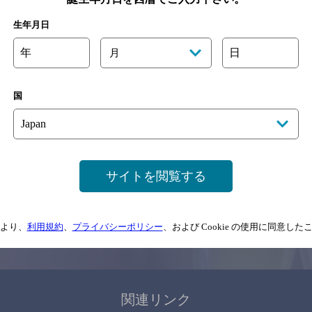
関連ページ
生年月日
年
日
月
国
サイトマップ
ご意見・ご感想
利用規約
サイトを閲覧する
情報については、
予告なしに変更されることがありますので、
念のためお店にご確
より、
利用規約
、
プライバシーポリシー
、および Cookie の使用に同意し
情報提供：ぐるなび
関連リンク