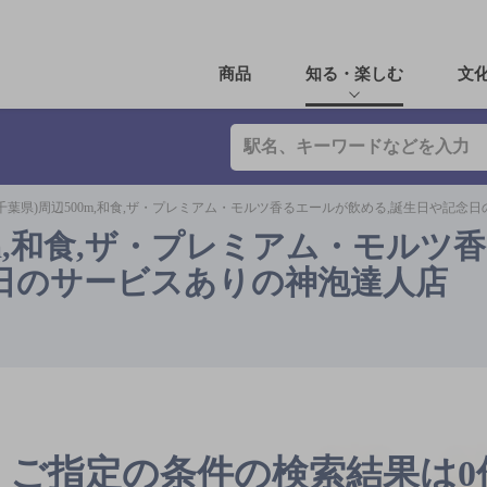
商品
知る・楽しむ
文
千葉県)周辺500m,和食,ザ・プレミアム・モルツ香るエールが飲める,誕生日や記念
0m,和食,ザ・プレミアム・モルツ
日のサービスありの神泡達人店
ご指定の条件の検索結果は