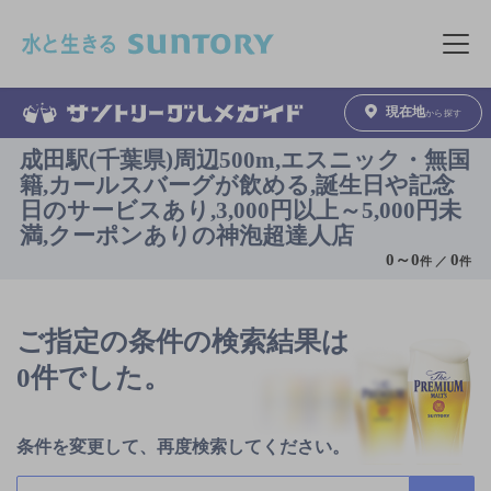
このページの本文へ移動
メニュ
現在地
から探す
成田駅(千葉県)周辺500m,エスニック・無国
籍,カールスバーグが飲める,誕生日や記念
日のサービスあり,3,000円以上～5,000円未
満,クーポンありの神泡超達人店
0
～
0
0
件 ／
件
ご指定の条件の検索結果は
0件でした。
条件を変更して、再度検索してください。