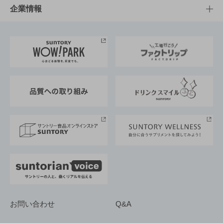
栄養成分一覧
工場見学
サントリーホール
サステナビリティTOP
企業情報
お料理・お酒レシピ
サントリー美術館
トップメッセージ
企業情報TOP
地域情報
サントリーサンバーズ大阪
サントリーが考えるサステナビリティ経営
企業概要
東京サントリーサンゴリアス
ESG情報ポータル
グループ企業一覧
サントリースポーツ
サステナビリティストーリーズ
事業所一覧
採用情報
お問い合わせ
Q&A