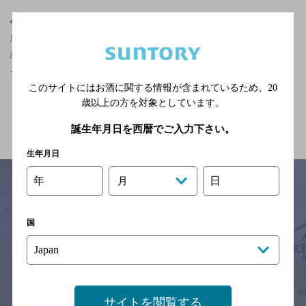
千葉県
成田駅(千葉県)周辺500m
成田駅(千葉県)周辺500m,エスニック・無国籍,カールスバーグが飲
める,誕生日や記念日のサービスあり,3,000円以上～5,000円未満,ク
ーポンありの神泡超達人店
このサイトにはお酒に関する情報が含まれているため、
20
歳以上の方を対象としています。
関連ページ
誕生年月日を西暦でご入力下さい。
生年月日
年
日
月
サイトマップ
ご意見・ご感想
利用規約
国
※それぞれのお店のメニューや営業時間などの掲載情報については、
予告なしに変更されることがありますので、
念のためお店にご確認の上ご来店くださいますようお願い申し上げま
す。
サイトを閲覧する
情報提供：ぐるなび