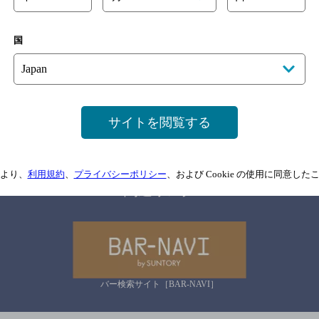
国
サイトマップ
ご意見・ご感想
利用規約
情報については、
予告なしに変更されることがありますので、
念のためお店にご確
サイトを閲覧する
情報提供：ぐるなび
より、
利用規約
、
プライバシーポリシー
、および Cookie の使用に同意し
関連リンク
バー検索サイト［BAR-NAVI］