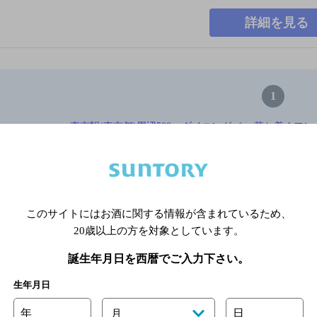
詳細を見る
1
東京駅(東京都)周辺500m,ダイニングバー,落ち着くフ
※店舗によりハイボール取り扱い銘
このサイトにはお酒に関する情報が含まれているため、
関連ページ
20歳以上の方を対象としています。
誕生年月日を西暦でご入力下さい。
生年月日
年
日
月