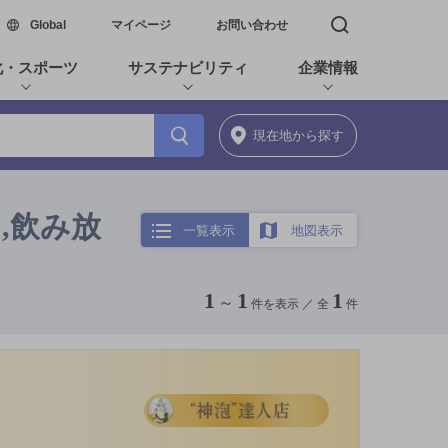
新しいウィンドウで開く
Global
マイページ
お問い合わせ
検索窓を開く
化・スポーツ
サステナビリティ
企業情報
現在地
から探す
,飲み放
一覧表示
地図表示
1
1
1
～
件を表示 ／
全
件