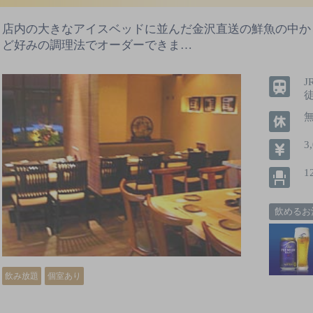
店内の大きなアイスベッドに並んだ金沢直送の鮮魚の中か
ど好みの調理法でオーダーできま…
3
1
飲めるお
飲み放題
個室あり