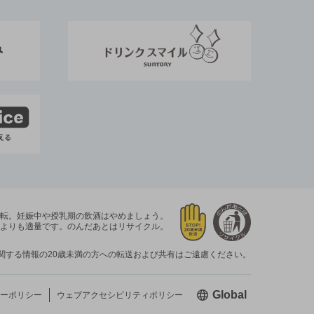
運転。
妊娠中や授乳期の飲酒はやめましょう。
よりも適量です。
のんだあとはリサイクル。
関する情報の20歳未満の方への転送および共有はご遠慮ください。
新しいウィン
Global
ーポリシー
ウェブアクセシビリティ
ポリシー