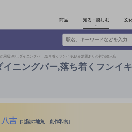
商品
知る・楽しむ
文
都)周辺500m,ダイニングバー,落ち着くフンイキ,飲み放題ありの神泡達人店
m,ダイニングバー,落ち着くフンイキ
八吉
[北陸の地魚 創作和食]