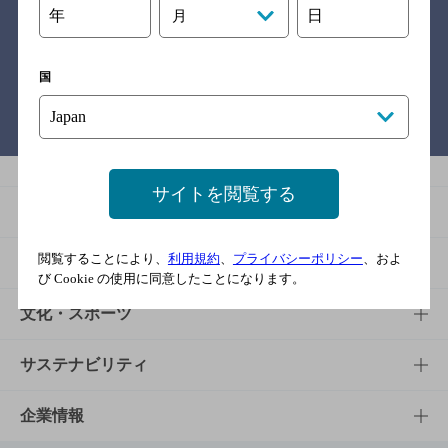
年
日
月
関連リンク
国
バー検索サイト［BAR-NAVI］
サイトを閲覧する
商品
閲覧することにより、
利用規約
、
プライバシーポリシー
、およ
商品TOP
知る・楽しむ
び Cookie の使用に同意したことになります。
商品一覧
知る・楽しむTOP
文化・スポーツ
商品発売情報
キャンペーン
文化・スポーツTOP
サステナビリティ
栄養成分一覧
工場見学
サントリーホール
サステナビリティTOP
企業情報