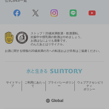
公式SNS一覧
ストップ！20歳未満飲酒・飲酒運転。
妊娠中や授乳期の飲酒はやめましょう。
お酒はなによりも適量です。
のんだあとはリサイクル。
お酒に関する情報の20歳未満の方への転送および共有はご遠慮ください。
サイトマッ
ご利用にあたっ
プライバシーポリシ
ウェブアクセシビリ
プ
て
ー
ティ
ポリシー
新しいウィンドウで開く
Global