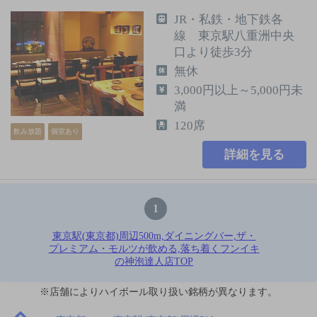
JR・私鉄・地下鉄各
線 東京駅八重洲中央
口より徒歩3分
無休
3,000円以上～5,000円未
満
120席
飲み放題
個室あり
詳細を見る
1
東京駅(東京都)周辺500m,ダイニングバー,ザ・
プレミアム・モルツが飲める,落ち着くフンイキ
の神泡達人店TOP
※店舗によりハイボール取り扱い銘柄が異なります。