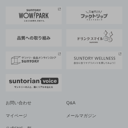
お料理・お酒レシピ
サントリー美術館
トップメッセージ
企業情報TOP
地域情報
サントリーサンバーズ大阪
サントリーが考えるサステナビリティ経営
企業概要
東京サントリーサンゴリアス
ESG情報ポータル
グループ企業一覧
サントリースポーツ
サステナビリティストーリーズ
事業所一覧
採用情報
お問い合わせ
Q&A
マイページ
メールマガジン