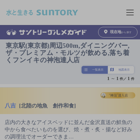
このページの本文へ移動
メニュ
現在地
から探す
東京駅(東京都)周辺500m,ダイニングバー,
ザ・プレミアム・モルツが飲める,落ち着
くフンイキの神泡達人店
一覧表示
地図表示
1
～
1
1
件／
件
八吉
[北陸の地魚 創作和食]
店内の大きなアイスベッドに並んだ金沢直送の鮮魚の
中から食べたいものを選び、焼・煮・炙・揚など好み
の調理法でオーダーできま…