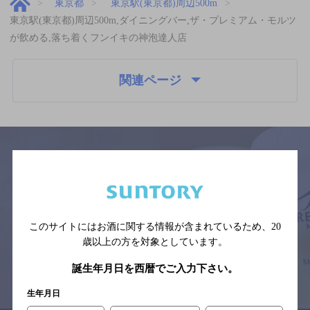
東京都
東京駅(東京都)周辺500m
東京駅(東京都)周辺500m,ダイニングバー,ザ・プレミアム・モルツ
が飲める,落ち着くフンイキの神泡達人店
関連ページ
サイトマップ
ご意見・ご感想
利用規約
※それぞれのお店のメニューや営業時間などの掲載情報については、
予告なしに変更されることがありますので、
このサイトにはお酒に関する情報が含まれているため、
20
念のためお店にご確認の上ご来店くださいますようお願い申し上げま
す。
歳以上の方を対象としています。
誕生年月日を西暦でご入力下さい。
情報提供：ぐるなび
生年月日