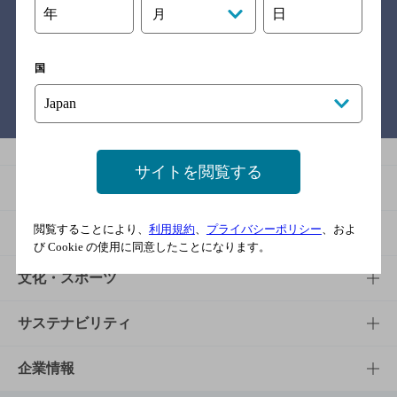
年
日
月
関連リンク
国
バー検索サイト［BAR-NAVI］
サイトを閲覧する
商品
閲覧することにより、
利用規約
、
プライバシーポリシー
、およ
商品TOP
知る・楽しむ
び Cookie の使用に同意したことになります。
商品一覧
知る・楽しむTOP
文化・スポーツ
商品発売情報
キャンペーン
文化・スポーツTOP
サステナビリティ
栄養成分一覧
工場見学
サントリーホール
サステナビリティTOP
企業情報