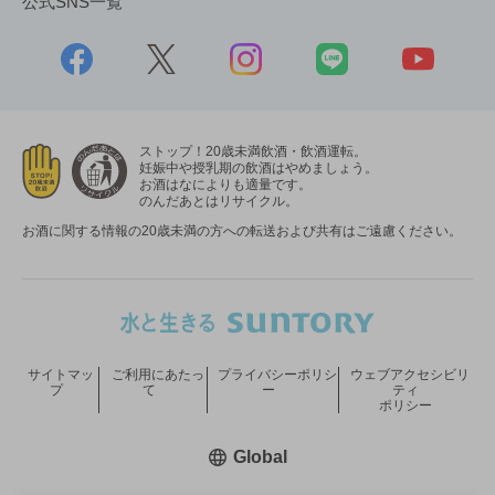
公式SNS一覧
ストップ！20歳未満飲酒・飲酒運転。
妊娠中や授乳期の飲酒はやめましょう。
お酒はなによりも適量です。
のんだあとはリサイクル。
お酒に関する情報の20歳未満の方への転送および共有はご遠慮ください。
サイトマッ
ご利用にあたっ
プライバシーポリシ
ウェブアクセシビリ
プ
て
ー
ティ
ポリシー
新しいウィンドウで開く
Global