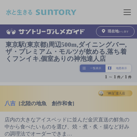
このページの本文へ移動
メニュ
現在地
から探す
東京駅(東京都)周辺500m,ダイニングバー,
ザ・プレミアム・モルツが飲める,落ち着
くフンイキ,個室ありの神泡達人店
一覧表示
地図表示
1
～
1
1
件／
件
八吉
[北陸の地魚 創作和食]
店内の大きなアイスベッドに並んだ金沢直送の鮮魚の
中から食べたいものを選び、焼・煮・炙・揚など好み
の調理法でオーダーできま…