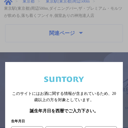
東京都
東京駅(東京都)周辺500m
東京駅(東京都)周辺500m,ダイニングバー,ザ・プレミアム・モルツ
が飲める,落ち着くフンイキ,個室ありの神泡達人店
関連ページ
サイトマップ
ご意見・ご感想
利用規約
※それぞれのお店のメニューや営業時間などの掲載情報については、
予告なしに変更されることがありますので、
このサイトにはお酒に関する情報が含まれているため、
20
念のためお店にご確認の上ご来店くださいますようお願い申し上げま
す。
歳以上の方を対象としています。
誕生年月日を西暦でご入力下さい。
情報提供：ぐるなび
生年月日