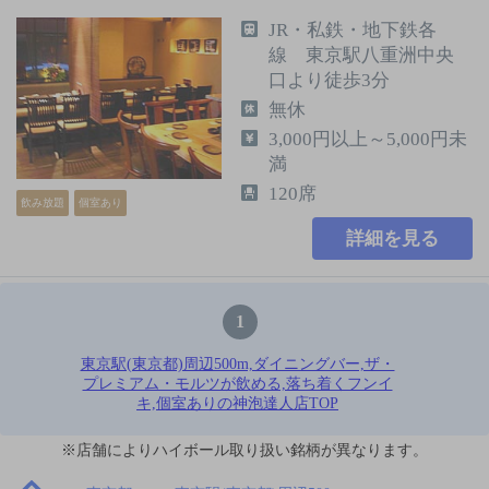
JR・私鉄・地下鉄各
線 東京駅八重洲中央
口より徒歩3分
無休
3,000円以上～5,000円未
満
120席
飲み放題
個室あり
詳細を見る
1
東京駅(東京都)周辺500m,ダイニングバー,ザ・
プレミアム・モルツが飲める,落ち着くフンイ
キ,個室ありの神泡達人店TOP
※店舗によりハイボール取り扱い銘柄が異なります。