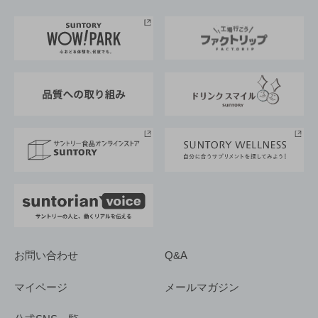
お料理・お酒レシピ
サントリー美術館
トップメッセージ
企業情報TOP
地域情報
サントリーサンバーズ大阪
サントリーが考えるサステナビリティ経営
企業概要
東京サントリーサンゴリアス
ESG情報ポータル
グループ企業一覧
サントリースポーツ
サステナビリティストーリーズ
事業所一覧
採用情報
お問い合わせ
Q&A
マイページ
メールマガジン