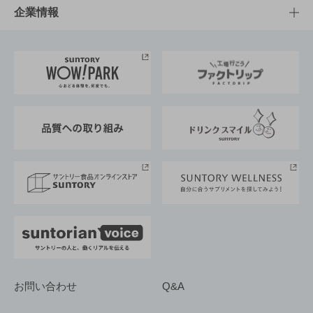
栄養成分一覧
工場見学
サントリーホール
サステナビリティTOP
企業情報
お料理・お酒レシピ
サントリー美術館
トップメッセージ
企業情報TOP
地域情報
サントリーサンバーズ大阪
サントリーが考えるサステナビリティ経営
企業概要
東京サントリーサンゴリアス
ESG情報ポータル
グループ企業一覧
サントリースポーツ
サステナビリティストーリーズ
事業所一覧
採用情報
お問い合わせ
Q&A