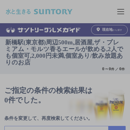
このページの本文へ移動
メニュ
現在地
から探す
新橋駅(東京都)周辺500m,居酒屋,ザ・プレ
ミアム・モルツ香るエールが飲める,2人で
も個室可,2,000円未満,個室あり/飲み放題あ
りのお店
0
～
0
0
件 ／
件
ご指定の条件の検索結果は
0件でした。
条件を変更して、再度検索してください。