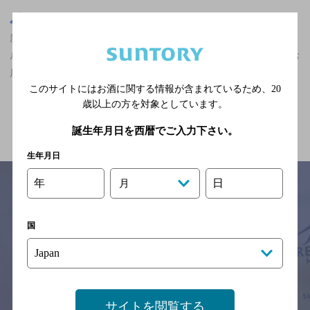
東京都
新橋駅(東京都)周辺500m
新橋駅(東京都)周辺500m,居酒屋,ザ・プレミアム・モルツ香るエー
ルが飲める,2人でも個室可,2,000円未満,個室あり/飲み放題ありのお
店
このサイトにはお酒に関する情報が含まれているため、
20
歳以上の方を対象としています。
関連ページ
誕生年月日を西暦でご入力下さい。
生年月日
年
日
月
サイトマップ
ご意見・ご感想
利用規約
国
※それぞれのお店のメニューや営業時間などの掲載情報については、
予告なしに変更されることがありますので、
念のためお店にご確認の上ご来店くださいますようお願い申し上げま
す。
サイトを閲覧する
情報提供：ぐるなび