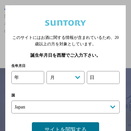
東京都
新橋駅(東京都)周辺500m
新橋駅(東京都)周辺500m,居酒屋,ザ・プレミアム・モルツ香るエー
ルが飲める,2人でも個室可,5,000円以上～7,000円未満,飲み放題あり
の神泡達人店
このサイトにはお酒に関する情報が含まれているため、
20
歳以上の方を対象としています。
関連ページ
誕生年月日を西暦でご入力下さい。
生年月日
年
日
月
サイトマップ
ご意見・ご感想
利用規約
国
※それぞれのお店のメニューや営業時間などの掲載情報については、
予告なしに変更されることがありますので、
念のためお店にご確認の上ご来店くださいますようお願い申し上げま
す。
サイトを閲覧する
情報提供：ぐるなび