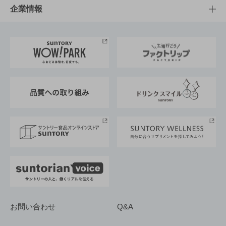
栄養成分一覧
工場見学
サントリーホール
サステナビリティTOP
企業情報
お料理・お酒レシピ
サントリー美術館
トップメッセージ
企業情報TOP
地域情報
サントリーサンバーズ大阪
サントリーが考えるサステナビリティ経営
企業概要
東京サントリーサンゴリアス
ESG情報ポータル
グループ企業一覧
サントリースポーツ
サステナビリティストーリーズ
事業所一覧
採用情報
お問い合わせ
Q&A