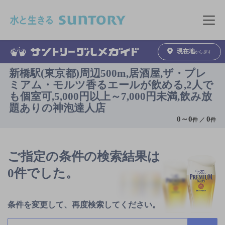
このページの本文へ移動
メニュ
現在地
から探す
新橋駅(東京都)周辺500m,居酒屋,ザ・プレ
ミアム・モルツ香るエールが飲める,2人で
も個室可,5,000円以上～7,000円未満,飲み放
題ありの神泡達人店
0
～
0
0
件 ／
件
ご指定の条件の検索結果は
0件でした。
条件を変更して、再度検索してください。